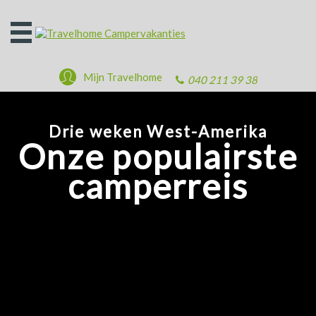
Open
het
menu
Mijn Travelhome
040 211 39 38
Drie weken West-Amerika
Onze populairste
camperreis