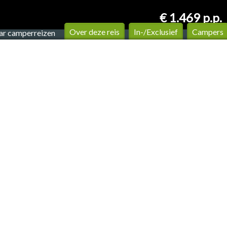
€ 1.469
p.p.
Over deze reis
In-/Exclusief
Campers
ar camperreizen