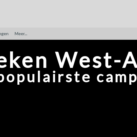
ngen
Meer...
eken West-
populairste camp