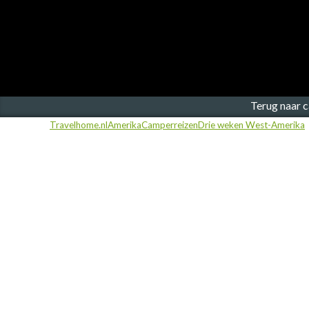
Finland
Frankrijk
Ierland
IJsland
Terug naar 
Travelhome.nl
Amerika
Camperreizen
Drie weken West-Amerika
Italië
Japan
Kroatië
Namibië
Nederland
Nieuw-Zeeland
Noorwegen