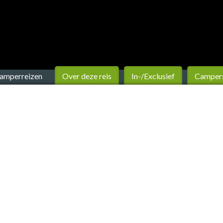
camperreizen
Over deze reis
In-/Exclusief
Camper