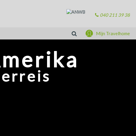
040 211 39 38
Zoeken
Mijn Travelhome
Amerika
erreis