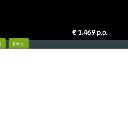
€ 1.469
p.p.
s
Route