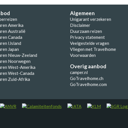
nbod
Algemeen
perreizen
Unigarant verzekeren
uren Amerika
Disclaimer
ren Australië
Duurzaam reizen
uren Canada
Privacy statement
ren IJsland
Veelgestelde vragen
ren Japan
Vliegen met Travelhome
uren Nieuw-Zeeland
Voorwaarden
uren Noorwegen
Overig aanbod
uren West-Amerika
camper.nl
uren West-Canada
GoTravelhome.ch
ren Zuid-Afrika
GoTravelhome.com