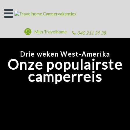
Open
het
menu
Mijn Travelhome
040 211 39 38
Drie weken West-Amerika
Onze populairste
camperreis