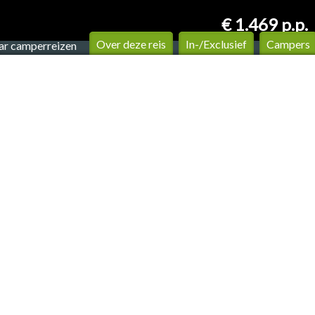
€ 1.469
p.p.
Over deze reis
In-/Exclusief
Campers
ar camperreizen