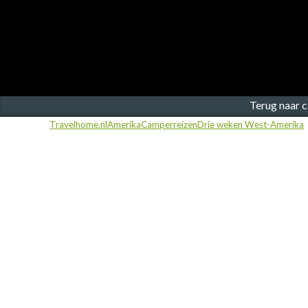
Finland
Frankrijk
Ierland
IJsland
Terug naar 
Travelhome.nl
Amerika
Camperreizen
Drie weken West-Amerika
Italië
Japan
Kroatië
Namibië
Nederland
Nieuw-Zeeland
Noorwegen