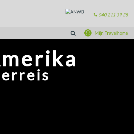
040 211 39 38
Zoeken
Mijn Travelhome
Amerika
erreis