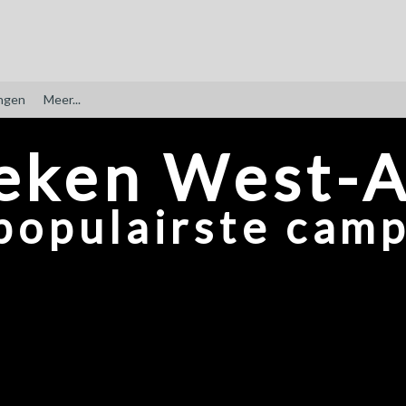
ngen
Meer...
eken West-
populairste camp