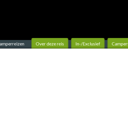
camperreizen
Over deze reis
In-/Exclusief
Camper