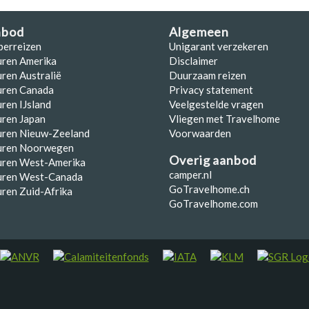
nbod
Algemeen
perreizen
Unigarant verzekeren
uren Amerika
Disclaimer
ren Australië
Duurzaam reizen
uren Canada
Privacy statement
ren IJsland
Veelgestelde vragen
ren Japan
Vliegen met Travelhome
uren Nieuw-Zeeland
Voorwaarden
uren Noorwegen
Overig aanbod
uren West-Amerika
camper.nl
uren West-Canada
GoTravelhome.ch
ren Zuid-Afrika
GoTravelhome.com