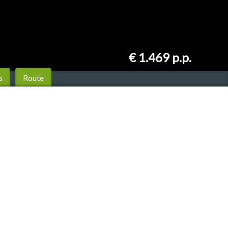
€ 1.469
p.p.
s
Route