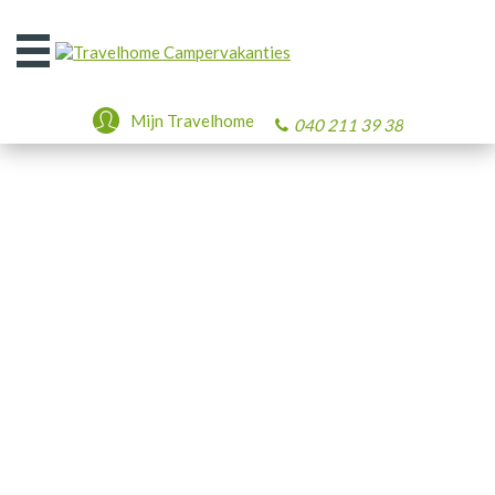
Open
het
menu
Mijn Travelhome
040 211 39 38