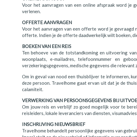
Voor het aanvragen van een online afspraak word je ge
Finland
verlenen.
Frankrijk
OFFERTE AANVRAGEN
Voor het aanvragen van een offerte word je gevraagd na
Ierland
offerte. Indien je de offerte daadwerkelijk wilt boeken,
IJsland
BOEKEN VAN EEN REIS
Ten behoeve van de totstandkoming en uitvoering van 
Italië
woonplaats, e-mailadres, telefoonnummer en geboo
verzekeringsgegevens, medische gegevens die relevant z
Japan
Om in geval van nood een thuisblijver te informeren, 
Kroatië
deze persoon. Travelhome gaat ervan uit dat je de thuis
calamiteit.
Namibië
VERWERKING VAN PERSOONSGEGEVENS BIJ UITVOER
Nederland
Om jouw reis en verblijf zo goed mogelijk voor te bere
reisleiders, lokale leveranciers van diensten, visumadv
Nieuw-Zeeland
INSCHRIJVING NIEUWSBRIEF
Noorwegen
Travelhome behandelt persoonlijke gegevens van gebrui