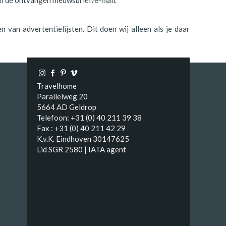
 in de ontvangen nieuwsbrief/e-mail.
an advertentielijsten. Dit doen wij alleen als je daar
Travelhome
Parallelweg 20
5664 AD Geldrop
Telefoon: +31 (0) 40 211 39 38
Fax : +31 (0) 40 211 42 29
K.v.K. Eindhoven 30147625
Lid SGR 2580 | IATA agent