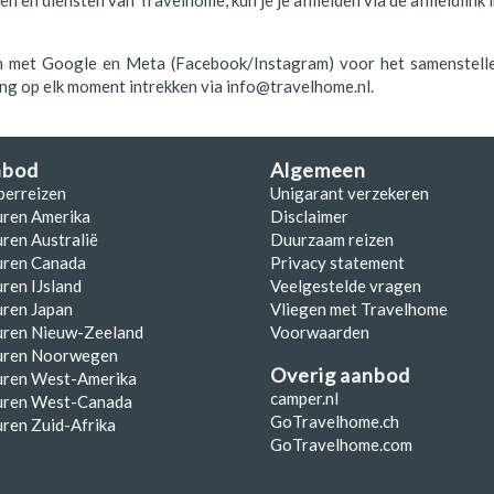
en en diensten van Travelhome, kun je je afmelden via de afmeldlink
n met Google en Meta (Facebook/Instagram) voor het samenstellen v
g op elk moment intrekken via info@travelhome.nl.
nbod
Algemeen
perreizen
Unigarant verzekeren
uren Amerika
Disclaimer
ren Australië
Duurzaam reizen
uren Canada
Privacy statement
ren IJsland
Veelgestelde vragen
ren Japan
Vliegen met Travelhome
uren Nieuw-Zeeland
Voorwaarden
uren Noorwegen
Overig aanbod
uren West-Amerika
camper.nl
uren West-Canada
GoTravelhome.ch
ren Zuid-Afrika
GoTravelhome.com