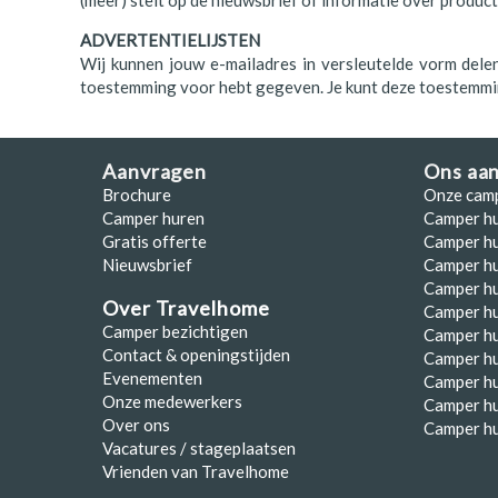
(meer) stelt op de nieuwsbrief of informatie over product
Polen
ADVERTENTIELIJSTEN
Portugal
Wij kunnen jouw e-mailadres in versleutelde vorm dele
toestemming voor hebt gegeven. Je kunt deze toestemmin
Schotland
Spanje
Aanvragen
Ons aa
Zuid-Afrika
Brochure
Onze cam
Camper huren
Camper h
Zweden
Gratis offerte
Camper hu
Nieuwsbrief
Camper h
Zwitserland
Camper hu
Over Travelhome
Camper hu
Camper bezichtigen
Camper h
Contact & openingstijden
Camper h
Evenementen
Camper h
Onze medewerkers
Camper h
Over ons
Camper hu
Vacatures / stageplaatsen
Vrienden van Travelhome