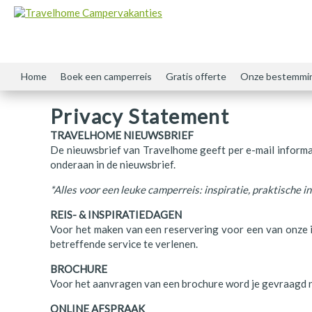
Home
Boek een camperreis
Gratis offerte
Onze bestemmi
Amerika
Brochure
Privacy Statement
Argentinië
Nieuwsbrief
TRAVELHOME NIEUWSBRIEF
De nieuwsbrief van Travelhome geeft per e-mail informat
Australië
Camper bezichtigen
onderaan in de nieuwsbrief.
Canada
Evenementen
*Alles voor een leuke camperreis: inspiratie, praktische 
REIS- & INSPIRATIEDAGEN
Chili
Contact
Voor het maken van een reservering voor een van onze i
Denemarken
Nieuws & Blog
betreffende service te verlenen.
BROCHURE
Duitsland
Over Travelhome
Voor het aanvragen van een brochure word je gevraagd na
Engeland
ONLINE AFSPRAAK