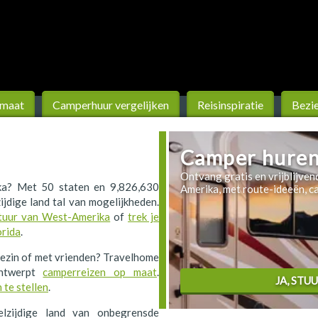
 maat
Camperhuur vergelijken
Reis­inspiratie
Bezi
Camper huren
Ontvang gratis en vrijblijve
ka? Met 50 staten en 9,826,630
Amerika, met route-ideeën, cam
ijdige land tal van mogelijkheden.
atuur van West-Amerika
of
trek je
orida
.
 gezin of met vrienden? Travelhome
ntwerpt
camperreizen op maat
.
JA, STU
 te stellen
.
lzijdige land van onbegrensde