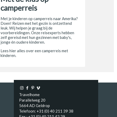
camperreis
Met je kinderen op camperreis naar Amerika?
Doen! Reizen met het gezin is ontzettend
leuk. Wij helpen je graag bij de
voorbereidingen. Onze reisexperts hebben
zelf gereisd met hun gezinnen met baby's,
jonge én oudere kinderen.
Lees hier alles over een camperreis met
kinderen.
Travelhome
Parallelweg 20
5664 AD Geldrop
Telefoon: +31 (0) 40 211 39 38
Fax : +31 (0) 40 211 42 29