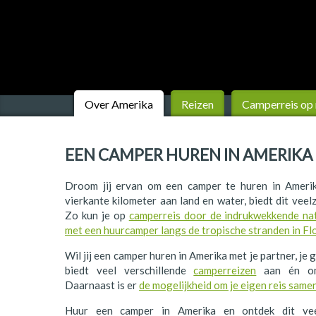
Finland
Frankrijk
Ierland
IJsland
Over Amerika
Reizen
Camperreis op
Italië
EEN CAMPER HUREN IN AMERIKA
Japan
Kroatië
Droom jij ervan om een camper te huren in Ameri
vierkante kilometer aan land en water, biedt dit veelz
Namibië
Zo kun je op
camperreis door de indrukwekkende n
met een huurcamper langs de tropische stranden in Fl
Nederland
Wil jij een camper huren in Amerika met je partner, je
Nieuw-Zeeland
biedt veel verschillende
camperreizen
aan én o
Daarnaast is er
de mogelijkheid om je eigen reis samen
Noorwegen
Huur een camper in Amerika en ontdek dit vee