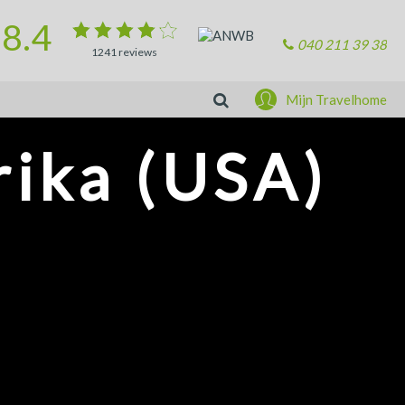
8.4
040 211 39 38
1241
reviews
Zoeken
Mijn Travelhome
ika (USA)