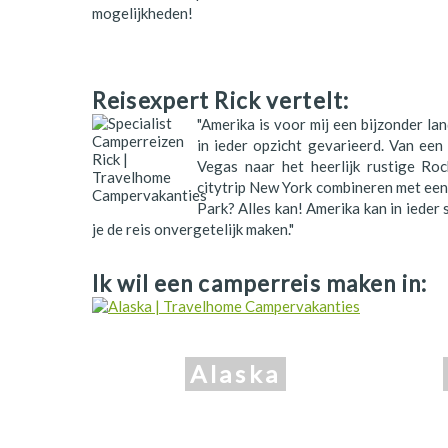
mogelijkheden!
Polen
Portugal
Schotland
Reisexpert Rick vertelt:
"Amerika is voor mij een bijzonder lan
Spanje
in ieder opzicht gevarieerd. Van een
Vegas naar het heerlijk rustige Ro
Zuid-Afrika
citytrip New York combineren met ee
Park? Alles kan! Amerika kan in ieder 
Zweden
je de reis onvergetelijk maken."
Zwitserland
Ik wil een camperreis maken in:
Alaska