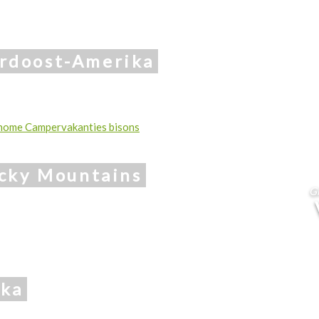
rdoost-Amerika
cky Mountains
Gr
ika