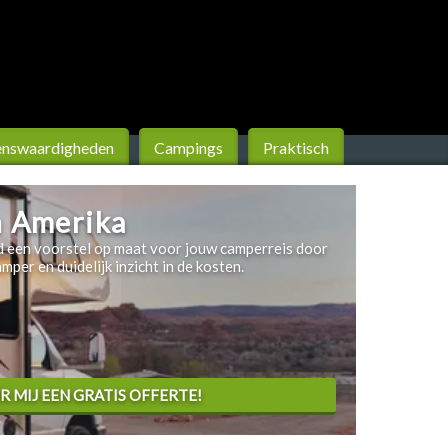
ens­waardigheden
Campings
Praktisch
 Amerika
nd een voorstel op maat voor jouw camperreis door
per en duidelijk inzicht in de kosten.
UR MIJ EEN GRATIS OFFERTE!