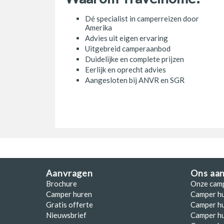
Dé specialist in camperreizen door
Amerika
Advies uit eigen ervaring
Uitgebreid camperaanbod
Duidelijke en complete prijzen
Eerlijk en oprecht advies
Aangesloten bij ANVR en SGR
Aanvragen
Ons aa
Brochure
Onze cam
Camper huren
Camper h
Gratis offerte
Camper hu
Nieuwsbrief
Camper h