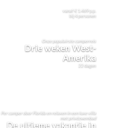
vanaf
€ 1.469
p.p.
bij
4
personen
Onze populairste camperreis
Drie weken West-
Amerika
22
dagen
Per camper door Florida en relaxen in een luxe villa
met privézwembad
De ultieme vakantie in