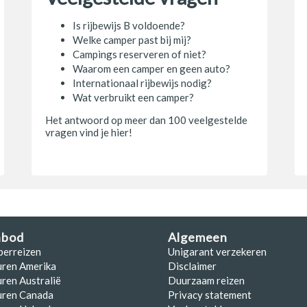
Is rijbewijs B voldoende?
Welke camper past bij mij?
Campings reserveren of niet?
Waarom een camper en geen auto?
Internationaal rijbewijs nodig?
Wat verbruikt een camper?
Het antwoord op meer dan 100 veelgestelde
vragen vind je hier!
nbod
Algemeen
perreizen
Unigarant verzekeren
uren Amerika
Disclaimer
ren Australië
Duurzaam reizen
uren Canada
Privacy statement