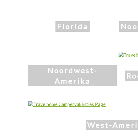
Florida
Noo
Noordwest-
Ro
Amerika
West-Amer