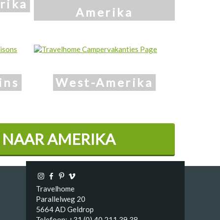
rika
Amerika
ins
West-Amerika
 NAAR
AMERIKA
Travelhome
Parallelweg 20
5664 AD Geldrop
Telefoon: +31 (0) 40 211 39 38