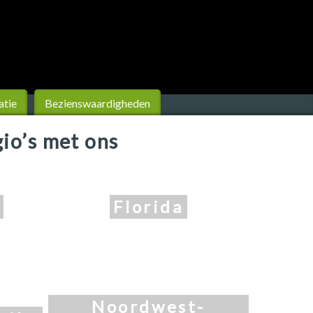
atie
Bezienswaardigheden
io’s met ons
Florida
Noordwest-