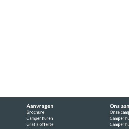
Polen
Portugal
Schotland
Spanje
Zuid-Afrika
Zweden
Zwitserland
Aanvragen
Ons aa
Brochure
Onze cam
Camper huren
Camper h
Gratis offerte
Camper hu