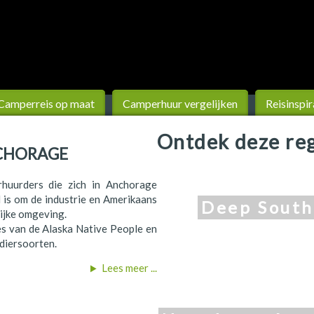
Camperreis op maat
Camperhuur vergelijken
Reisinspir
Ontdek deze reg
NCHORAGE
huurders die zich in Anchorage
 is om de industrie en Amerikaans
Deep South
ijke omgeving.
ies van de Alaska Native People en
 diersoorten.
Lees meer ...