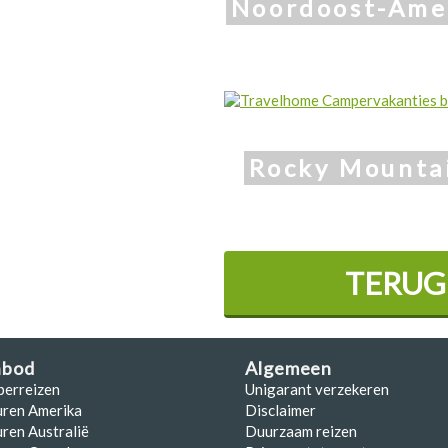
Noordoost-Ame
Rocky Mounta
TERUG
nbod
Algemeen
perreizen
Unigarant verzekeren
uren Amerika
Disclaimer
ren Australië
Duurzaam reizen