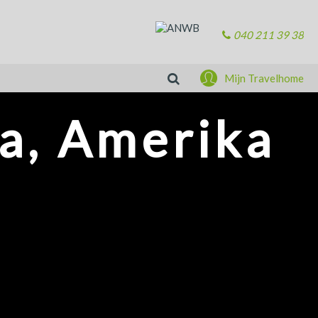
040 211 39 38
Zoeken
Mijn Travelhome
a, Amerika