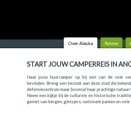
Finland
Frankrijk
Ierland
IJsland
Over Alaska
Reizen
Italië
START JOUW CAMPERREIS IN A
Japan
Kroatië
Haal jouw huurcamper op bij een van de vele ver
bevinden. Breng een bezoek aan deze stad die bekend
Namibië
defensiecentrum maar bovenal haar prachtige natuurr
Neem een kijkje bij de culturele en historische tradit
Nederland
geniet van bergen, gletsjers, nationale parken en vele
Nieuw-Zeeland
Noorwegen