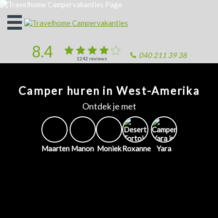
Open
het
menu
8.4
040 211 39 38
1242
reviews
Camper huren in West-Amerika
Ontdek je met
Maarten
Manon
Moniek
Roxanne
Yara