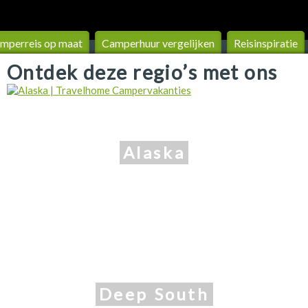
mperreis op maat
Camperhuur vergelijken
Reisinspiratie
Ontdek deze regio’s met ons
Alaska
Deep South