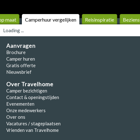
op maat
Camperhuur vergelijken
Reis­inspiratie
Beziens
Loading ...
Aanvragen
Brochure
Camper huren
Gratis offerte
Nieuwsbrief
Over Travelhome
Camper bezichtigen
Contact & openingstijden
Evenementen
Onze medewerkers
Over ons
Vacatures / stageplaatsen
Vrienden van Travelhome