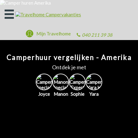
Open
het
menu
Mijn Travelhome
040 211 39 38
Camperhuur vergelijken - Amerika
Ontdek je met
Joyce
Manon
Sophie
Yara