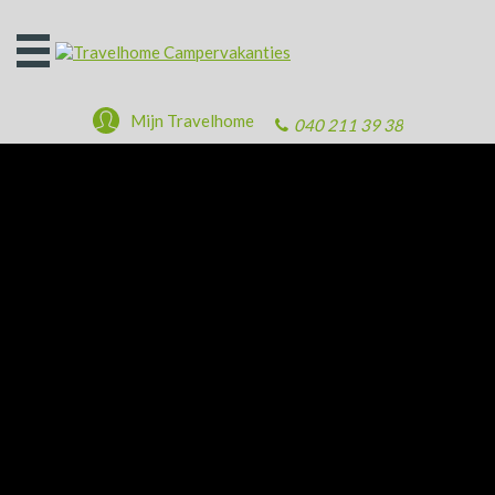
Open
het
menu
Mijn Travelhome
040 211 39 38