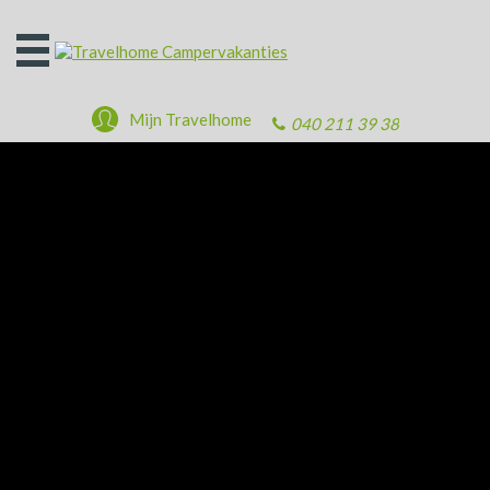
Open
het
menu
Mijn Travelhome
040 211 39 38