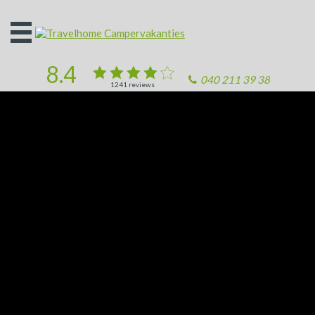
Open
het
menu
8.4
040 211 39 38
1241
reviews