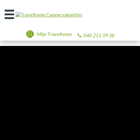
Open
het
menu
Mijn Travelhome
040 211 39 38