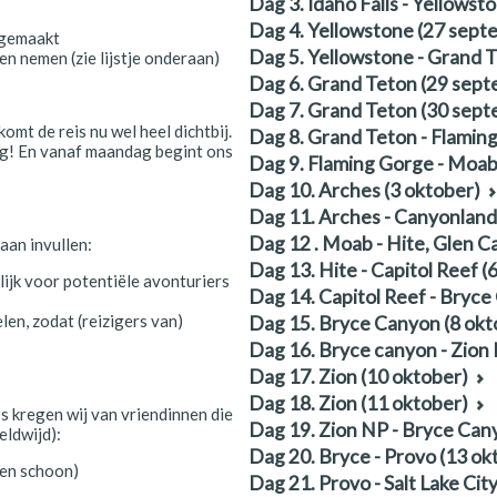
Dag 3. Idaho Falls - Yellows
Dag 4. Yellowstone (27 sept
 gemaakt
Dag 5. Yellowstone - Grand 
en nemen (zie lijstje onderaan)
Dag 6. Grand Teton (29 sep
Dag 7. Grand Teton (30 sep
mt de reis nu wel heel dichtbij.
Dag 8. Grand Teton - Flaming
uig! En vanaf maandag begint ons
Dag 9. Flaming Gorge - Moab
Dag 10. Arches (3 oktober)
Dag 11. Arches - Canyonland
Dag 12 . Moab - Hite, Glen C
aan invullen:
Dag 13. Hite - Capitol Reef (
lijk voor potentiële avonturiers
Dag 14. Capitol Reef - Bryce
elen, zodat (reizigers van)
Dag 15. Bryce Canyon (8 okt
Dag 16. Bryce canyon - Zion 
Dag 17. Zion (10 oktober)
Dag 18. Zion (11 oktober)
s kregen wij van vriendinnen die
Dag 19. Zion NP - Bryce Can
eldwijd):
Dag 20. Bryce - Provo (13 ok
 een schoon)
Dag 21. Provo - Salt Lake Cit