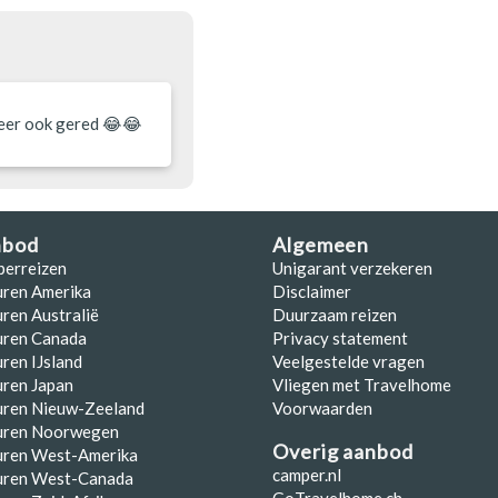
keer ook gered 😂😂
nbod
Algemeen
perreizen
Unigarant verzekeren
uren Amerika
Disclaimer
ren Australië
Duurzaam reizen
uren Canada
Privacy statement
ren IJsland
Veelgestelde vragen
ren Japan
Vliegen met Travelhome
uren Nieuw-Zeeland
Voorwaarden
uren Noorwegen
Overig aanbod
uren West-Amerika
camper.nl
uren West-Canada
GoTravelhome.ch