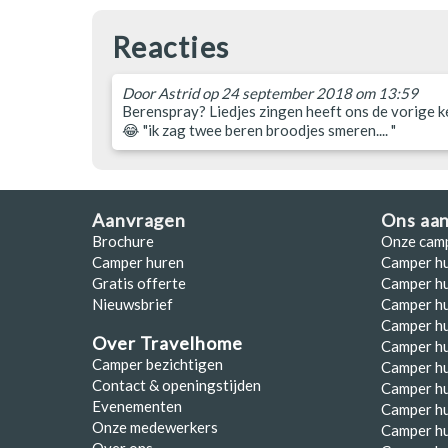
Reacties
Door
Astrid
op 24 september 2018 om 13:59
Berenspray? Liedjes zingen heeft ons de vorige 
😂 "ik zag twee beren broodjes smeren.... "
Aanvragen
Ons aa
Brochure
Onze cam
Camper huren
Camper h
Gratis offerte
Camper hu
Nieuwsbrief
Camper h
Camper hu
Over Travelhome
Camper hu
Camper bezichtigen
Camper h
Contact & openingstijden
Camper h
Evenementen
Camper h
Onze medewerkers
Camper h
Over ons