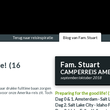
Terug naar reisinspiratie
Blog van Fam. Stuart
Fam. Stuart
fe! (16
CAMPERREIS AM
september/oktober 2018
aar drukke fulltime baan zorgen
 voor onze Amerika-reis zit. Toch
Preparing for the good life!
Dag 0 & 1. Amsterdam - Salt 
Dag 2. Salt Lake City - Idaho 