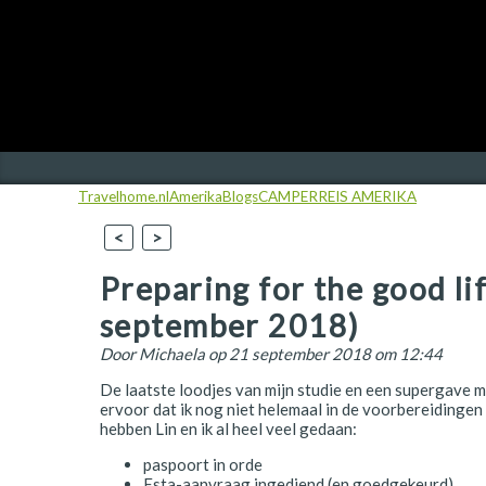
Finland
Frankrijk
Ierland
IJsland
Travelhome.nl
Amerika
Blogs
CAMPERREIS AMERIKA
Italië
<
>
Japan
Preparing for the good li
Kroatië
september 2018)
Namibië
Door
Michaela
op 21 september 2018 om 12:44
Nederland
De laatste loodjes van mijn studie en een supergave m
ervoor dat ik nog niet helemaal in de voorbereidingen
Nieuw-Zeeland
hebben Lin en ik al heel veel gedaan:
Noorwegen
paspoort in orde
Esta-aanvraag ingediend (en goedgekeurd)