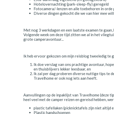
Polen
Hotelovernachting (park-sleep-fly) geregeld
Fotocamera/-lenzen en alle toebehoren in orde
Diverse dingen gekocht die we van hier mee will
Portugal
Schotland
Met nog 3 werkdagen en een laatste examen te gaan, ko
Spanje
Volgende week om deze tijd zitten we al in het vliegt
grote camperavontuur...
Zuid-Afrika
Zweden
Ik heb ervoor gekozen om mijn reisblog tweeledig te g
Ik doe verslag van ons prachtige avontuur, hope
Zwitserland
en thuisblijvers lekker leesbaar, en
Ik zal per dag proberen diverse nuttige tips te d
Travelhome er ook nog iets aan heeft.
Aanvullingen op de inpaklijst van Travelhome (deze tip
heel veel met de camper reizen en gereisd hebben, wer
plastic tafellaken (picknicktafels zijn niet altijd
Plastic handschoenen