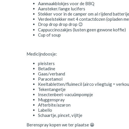
Aanmaakblokjes voor de BBQ
Aansteker/lange lucifers
Stekker voor in de camper om al rijdend batteri
Verdeelstekker met 4 contactdozen (opladen mee
Drop drop drop drop 😉
Cappuccinozakjes (lusten geen gewone koffie)
Cup of soup
Medicijndoosje:
pleisters
Betadine
Gaas/verband
Paracetamol
Keeltabletten/fluimecil (airco vliegtuig = verko
Tekentangetje
Insectenbeet-vacuümpompje
Muggenspray
Afterbite/azaron
Labello
Schaartje, pincet, vijltje
Berenspray kopen we ter plaatse 😁