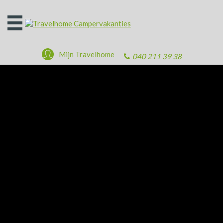
Open
het
menu
Mijn Travelhome
040 211 39 38