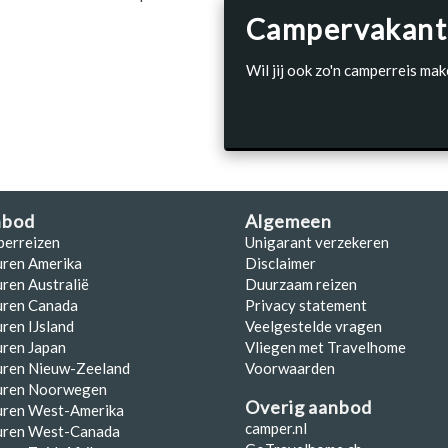
Campervakant
Wil jij ook zo'n camperreis mak
nbod
Algemeen
perreizen
Unigarant verzekeren
uren Amerika
Disclaimer
ren Australië
Duurzaam reizen
uren Canada
Privacy statement
ren IJsland
Veelgestelde vragen
ren Japan
Vliegen met Travelhome
uren Nieuw-Zeeland
Voorwaarden
uren Noorwegen
Overig aanbod
uren West-Amerika
camper.nl
uren West-Canada