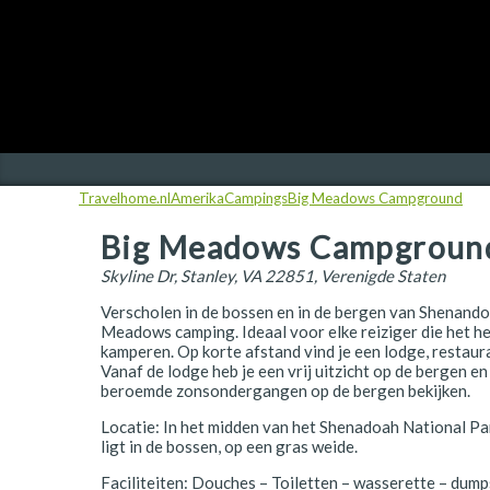
Finland
Frankrijk
Ierland
IJsland
Travelhome.nl
Amerika
Campings
Big Meadows Campground
Italië
Big Meadows Campgroun
Japan
Skyline Dr, Stanley, VA 22851, Verenigde Staten
Kroatië
Verscholen in de bossen en in de bergen van Shenandoa
Namibië
Meadows camping. Ideaal voor elke reiziger die het hee
kamperen. Op korte afstand vind je een lodge, restaura
Vanaf de lodge heb je een vrij uitzicht op de bergen en
Nederland
beroemde zonsondergangen op de bergen bekijken.
Nieuw-Zeeland
Locatie: In het midden van het Shenadoah National Pa
ligt in de bossen, op een gras weide.
Noorwegen
Faciliteiten: Douches – Toiletten – wasserette – dumps