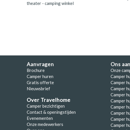
theater - camping winkel
Polen
Portugal
Schotland
Spanje
Zuid-Afrika
Zweden
Aanvragen
Ons aa
Brochure
Onze cam
Zwitserland
Camper huren
Camper h
Gratis offerte
Camper hu
Nieuwsbrief
Camper h
Camper hu
Over Travelhome
Camper hu
Camper bezichtigen
Camper h
Contact & openingstijden
Camper h
Evenementen
Camper h
Onze medewerkers
Camper h