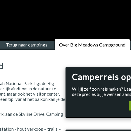
Terug naar campings
Over Big Meadows Campground
d
Camperreis op
h National Park, ligt de Big
rlijk vindt om in de natuur te
Wil jij zelf zo'n reis maken? 
nt, maar ook het visitor center.
deze precies bij je wensen aans
 een tip: vanaf het balkon kan je de
rk, aan de Skyline Drive. Camping
tation - hout verkoop – trails –