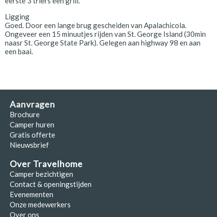
eerste 3 triers een grill.
Ligging
Goed. Door een lange brug gescheiden van Apalachicola.
Ongeveer een 15 minuutjes rijden van St. George Island (30min
naasr St. George State Park). Gelegen aan highway 98 en aan
een baai.
Aanvragen
Brochure
Camper huren
Gratis offerte
Nieuwsbrief
Over Travelhome
Camper bezichtigen
Contact & openingstijden
Evenementen
Onze medewerkers
Over ons