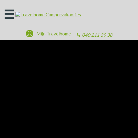
Open
het
menu
Mijn Travelhome
040 211 39 38