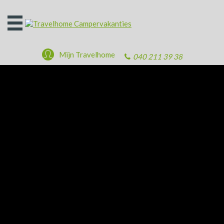
Open
het
menu
Mijn Travelhome
040 211 39 38