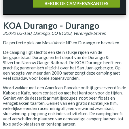
BEKIJK DE CAMPERVAKANTIES
KOA Durango - Durango
30090 US-160, Durango, CO 81303, Verenigde Staten
De perfecte plek om Mesa Verde NP en Durango te bezoeken
De camping ligt slechts een klein stukje rijden van de
bergsportstad Durango en het depot van de Durango &
Silverton Narrow Gauge Railroad. De KOA Durango heeft een
prachtig panoramisch uitzicht over het San Juan-gebergte. Op
een hoogte van meer dan 2000 meter zorgt deze camping met
veel schaduw voor koele zomeravonden.
Word wakker met een American Pancake ontbijt geserveerd in de
Kaboose Kafe, neem contact op met het kantoor voor de tijden.
Geniet van de dessertbar met ijscoupes, root beer floats en
versgebakken taarten. Geniet van een gratis nachtelijke film,
wekelijkse eenden races, minigolf, een verwarmd zwembad,
sluiswinning, ping pong en kinderactiviteiten. De camping heeft
veel verschillende plaatsen van eenvoudige camperplaatsen tot
luxe patio-plaatsen en tentenplaatsen.