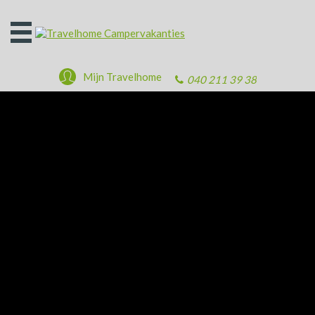
Open
het
menu
Mijn Travelhome
040 211 39 38