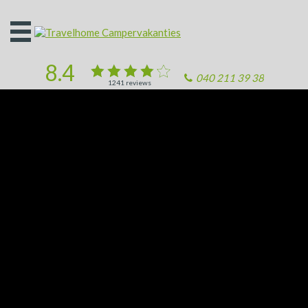
Open
het
menu
8.4
040 211 39 38
1241
reviews