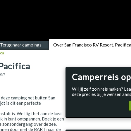
Terug naar campings
Over San Francisco RV Resort, Pacific
ica
Pacifica
ten
Camperreis op
Wil jij zelf zo'n reis maken? 
deze precies bij je wensen aans
s deze camping net buiten San
dt is dit een perfecte
falt is. Wel ligt het aan de kust
jk in kunt ontspannen. Boek je een
ge zonsondergang over de zee.
kennen door met de BART naar de