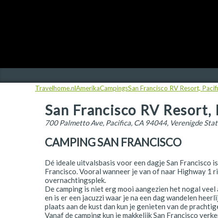
Finland
Frankrijk
Ierland
IJsland
Travelhome.nl
Amerika
Campings
San Francisco RV Resort, Pacif
Italië
San Francisco RV Resort, 
Japan
700 Palmetto Ave, Pacifica, CA 94044, Verenigde Sta
Kroatië
CAMPING SAN FRANCISCO
Namibië
Dé ideale uitvalsbasis voor een dagje San Francisco i
Nederland
Francisco. Vooral wanneer je van of naar Highway 1 rij
overnachtingsplek.
Nieuw-Zeeland
De camping is niet erg mooi aangezien het nogal veel as
en is er een jacuzzi waar je na een dag wandelen heerli
Noorwegen
plaats aan de kust dan kun je genieten van de prachti
Vanaf de camping kun je makkelijk San Francisco ver