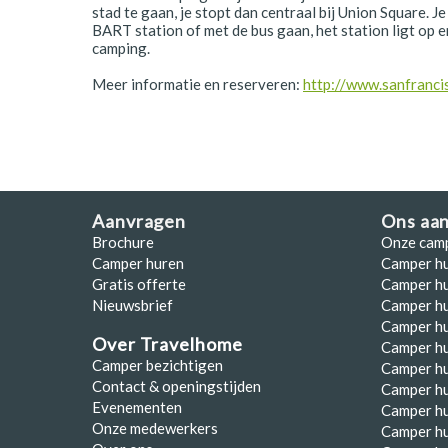
stad te gaan, je stopt dan centraal bij Union Square. J
Polen
BART station of met de bus gaan, het station ligt op e
camping.
Portugal
Meer informatie en reserveren:
http://www.sanfranci
Schotland
Spanje
Zuid-Afrika
Zweden
Aanvragen
Ons aa
Brochure
Onze cam
Zwitserland
Camper huren
Camper h
Gratis offerte
Camper hu
Nieuwsbrief
Camper h
Camper hu
Over Travelhome
Camper hu
Camper bezichtigen
Camper h
Contact & openingstijden
Camper h
Evenementen
Camper h
Onze medewerkers
Camper h