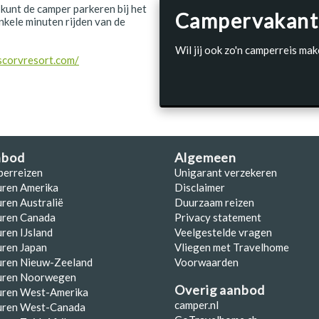
e kunt de camper parkeren bij het
Campervakant
nkele minuten rijden van de
Wil jij ook zo'n camperreis mak
scorvresort.com/
nbod
Algemeen
perreizen
Unigarant verzekeren
uren Amerika
Disclaimer
ren Australië
Duurzaam reizen
uren Canada
Privacy statement
ren IJsland
Veelgestelde vragen
ren Japan
Vliegen met Travelhome
uren Nieuw-Zeeland
Voorwaarden
uren Noorwegen
Overig aanbod
uren West-Amerika
camper.nl
uren West-Canada