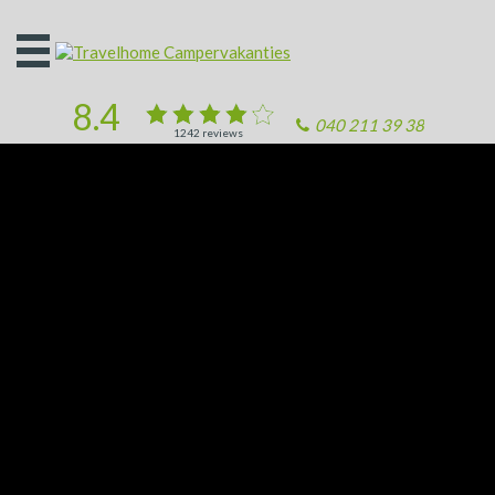
Open
het
menu
8.4
040 211 39 38
1242
reviews