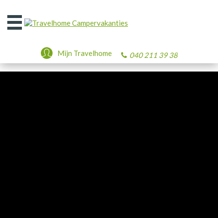
Open
het
menu
Mijn Travelhome
040 211 39 38