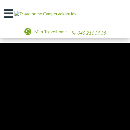
Open
het
menu
Mijn Travelhome
040 211 39 38