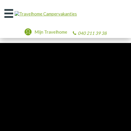
Open
het
menu
Mijn Travelhome
040 211 39 38