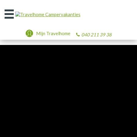
Open
het
menu
Mijn Travelhome
040 211 39 38