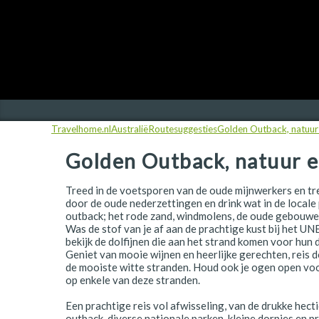
Finland
Frankrijk
Ierland
IJsland
Travelhome.nl
Australië
Routesuggesties
Golden Outback, natuur
Italië
Golden Outback, natuur e
Japan
Kroatië
Treed in de voetsporen van de oude mijnwerkers en tre
door de oude nederzettingen en drink wat in de locale 
Namibië
outback; het rode zand, windmolens, de oude gebouwen, 
Was de stof van je af aan de prachtige kust bij het 
bekijk de dolfijnen die aan het strand komen voor hun d
Nederland
Geniet van mooie wijnen en heerlijke gerechten, reis 
de mooiste witte stranden. Houd ook je ogen open vo
Nieuw-Zeeland
op enkele van deze stranden.
Noorwegen
Een prachtige reis vol afwisseling, van de drukke hecti
outback, diverse nationale parken, kleine dorpjes en pr