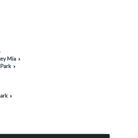
key Mia
 Park
ark