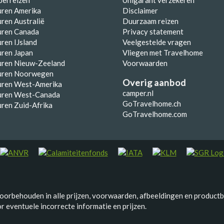
uren Amerika
Disclaimer
ren Australië
Duurzaam reizen
uren Canada
Privacy statement
ren IJsland
Veelgestelde vragen
ren Japan
Vliegen met Travelhome
uren Nieuw-Zeeland
Voorwaarden
uren Noorwegen
Overig aanbod
uren West-Amerika
camper.nl
uren West-Canada
GoTravelhome.ch
ren Zuid-Afrika
GoTravelhome.com
voorbehouden in alle prijzen, voorwaarden, afbeeldingen en productb
 eventuele incorrecte informatie en prijzen.