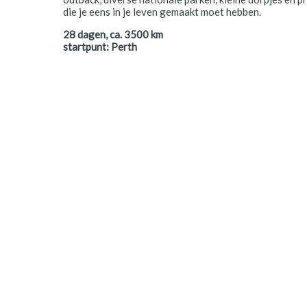
Polen
die je eens in je leven gemaakt moet hebben.
28
dagen, ca.
3500
km
Portugal
startpunt:
Perth
Schotland
Spanje
Zuid-Afrika
Zweden
Zwitserland