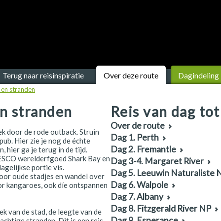
Terug naar reisinspiratie
Over deze route
Dagindeling
 en stranden
n stranden
Reis van dag tot
Over de route
k door de rode outback. Struin
Dag 1. Perth
pub. Hier zie je nog de échte
Dag 2. Fremantle
hier ga je terug in de tijd.
UNESCO werelderfgoed Shark Bay en
Dag 3-4. Margaret River
agelijkse portie vis.
Dag 5. Leeuwin Naturaliste 
door oude stadjes en wandel over
Dag 6. Walpole
or kangaroes, ook díe ontspannen
Dag 7. Albany
Dag 8. Fitzgerald River NP
ek van de stad, de leegte van de
Dag 9. Esperance
achtige stranden. Dit is een reis