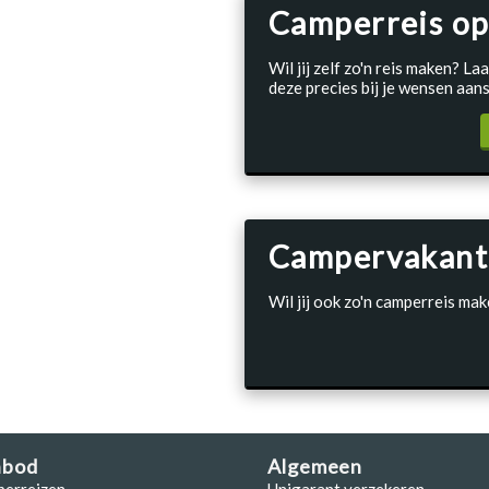
Camperreis op
Wil jij zelf zo'n reis maken? 
deze precies bij je wensen aans
Campervakant
Wil jij ook zo'n camperreis mak
nbod
Algemeen
perreizen
Unigarant verzekeren