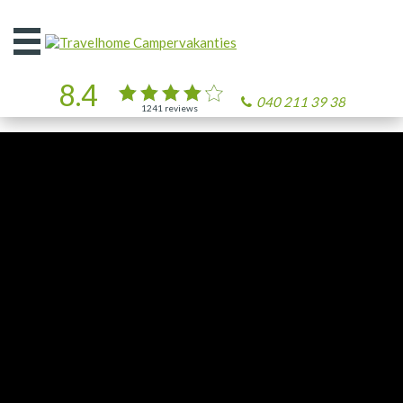
Open
het
menu
8.4
040 211 39 38
1241
reviews