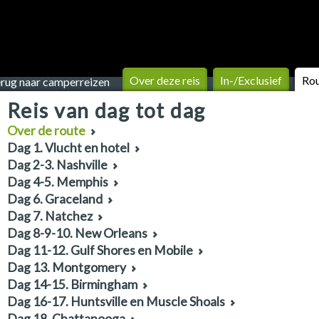
Over deze reis
In-/Exclusief
Ro
rug naar camperreizen
Reis van dag tot dag
Over de route
Dag 1. Vlucht en hotel
Dag 2-3. Nashville
Dag 4-5. Memphis
Dag 6. Graceland
Dag 7. Natchez
Dag 8-9-10. New Orleans
Dag 11-12. Gulf Shores en Mobile
Dag 13. Montgomery
Dag 14-15. Birmingham
Dag 16-17. Huntsville en Muscle Shoals
Dag 18. Chattanooga