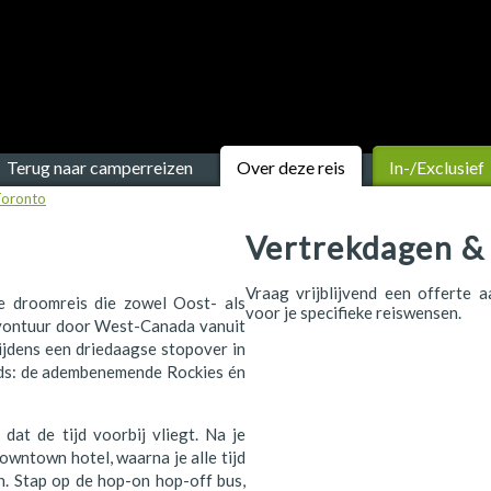
Terug naar camperreizen
Over deze reis
In-/Exclusief
Toronto
Vertrekdagen & 
Vraag vrijblijvend een offerte 
e droomreis die zowel Oost- als
voor je specifieke reiswensen.
vontuur door West-Canada vanuit
jdens een driedaagse stopover in
rlds: de adembenemende Rockies én
 dat de tijd voorbij vliegt. Na je
owntown hotel, waarna je alle tijd
n. Stap op de hop-on hop-off bus,