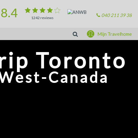
8.4
040 211 39 38
1242
reviews
Zoeken
Mijn Travelhome
rip Toronto
 West-Canada