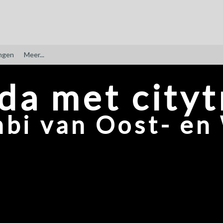
ngen
Meer...
a met cityt
mbi van Oost- en