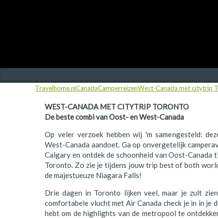
Finland
Frankrijk
Ierland
IJsland
Travelhome.nl
Canada
Camperreizen
West-Canada met citytrip 
Italië
WEST-CANADA MET CITYTRIP TORONTO
Japan
De beste combi van Oost- en West-Canada
Kroatië
Op veler verzoek hebben wij 'm samengesteld: dez
West-Canada aandoet. Ga op onvergetelijk campera
Namibië
Calgary en ontdek de schoonheid van Oost-Canada ti
Toronto. Zo zie je tijdens jouw trip best of both wo
Nederland
de majestueuze Niagara Falls!
Nieuw-Zeeland
Drie dagen in Toronto lijken veel, maar je zult zien
comfortabele vlucht met Air Canada check je in in je d
Noorwegen
hebt om de highlights van de metropool te ontdekke