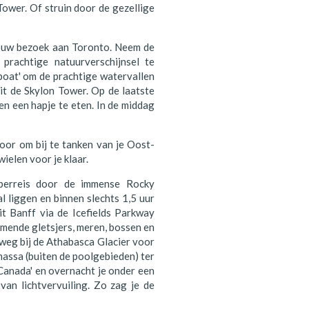
Tower. Of struin door de gezellige
jouw bezoek aan Toronto. Neem de
prachtige natuurverschijnsel te
boat' om de prachtige watervallen
uit de Skylon Tower. Op de laatste
en een hapje te eten. In de middag
oor om bij te tanken van je Oost-
ielen voor je klaar.
mperreis door de immense Rocky
l liggen en binnen slechts 1,5 uur
uit Banff via de Icefields Parkway
mende gletsjers, meren, bossen en
eg bij de Athabasca Glacier voor
massa (buiten de poolgebieden) ter
 Canada' en overnacht je onder een
 van lichtvervuiling. Zo zag je de