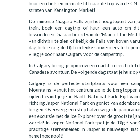
huur een fiets en neem de lift naar de top van de CN-
Polen
straten van Kensington Market!
Portugal
De immense Niagara Falls zijn het hoogtepunt van 
trein, boek een dagtrip of huur een auto om dit 
Schotland
bewonderen. Ga aan boord van de 'Maid of the Mist 
van dichtbij te zien of bekijk de Falls van boven van
Spanje
dag heb je nog de tijd om leuke souverniers te kopen 
vlieg je door naar Calgary voor de campertrip.
Zuid-Afrika
In Calgary breng je opnieuw een nacht in een hotel d
Zweden
Canadese avontuur. De volgende dag staat je huis op w
Zwitserland
Calgary is de perfecte startplaats voor een ca
Mountains: vanuit het centrum zie je de bergtoppen a
rijden bevind je je in Banff National Park. Rijd van
richting Jasper National Park en geniet van adembene
bergen. Overweeg een stop halverwege de panoramaw
een excursie met de Ice Explorer over de grootste ijs
wereld! In Jasper National Park spot je de 'Big 5 van
prachtige sterrenhemel: in Jasper is nauwelijks last
hemel nog nooit!