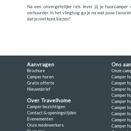
Na een onvergetelijke reis lever jij je huurcamper
verhuurder. In het vliegtuig ga je na wat jouw favori
dat je niet kunt kiezen?
Aanvragen
Ons aa
Brochure
Onze cam
Camper huren
Camper h
Gratis offerte
Camper hu
Nieuwsbrief
Camper h
Camper hu
Over Travelhome
Camper hu
Camper bezichtigen
Camper h
Contact & openingstijden
Camper h
Evenementen
Camper h
Onze medewerkers
Camper h
Over ons