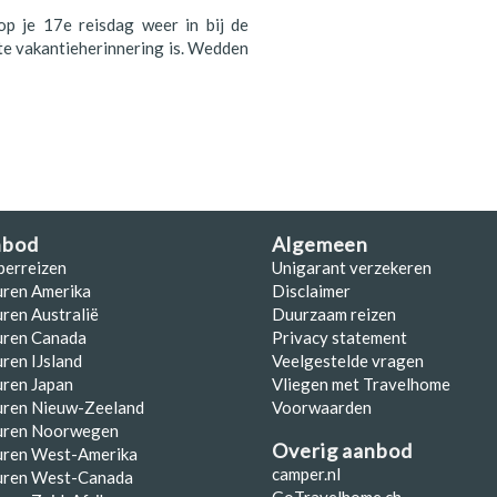
 op je 17e reisdag weer in bij de
ete vakantieherinnering is. Wedden
nbod
Algemeen
perreizen
Unigarant verzekeren
uren Amerika
Disclaimer
ren Australië
Duurzaam reizen
uren Canada
Privacy statement
ren IJsland
Veelgestelde vragen
ren Japan
Vliegen met Travelhome
uren Nieuw-Zeeland
Voorwaarden
uren Noorwegen
Overig aanbod
uren West-Amerika
camper.nl
uren West-Canada
GoTravelhome.ch