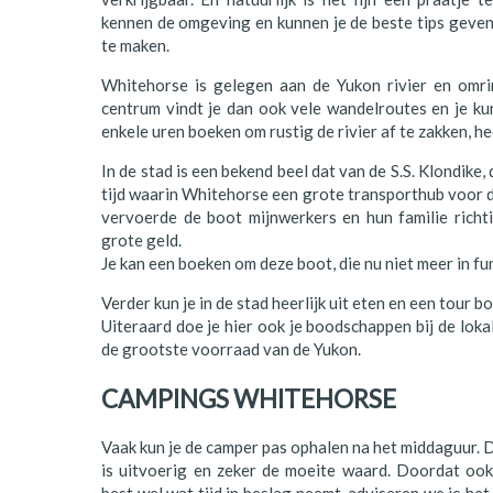
Polen
kennen de omgeving en kunnen je de beste tips geve
te maken.
Portugal
Whitehorse is gelegen aan de Yukon rivier en omri
Schotland
centrum vindt je dan ook vele wandelroutes en je ku
enkele uren boeken om rustig de rivier af te zakken, h
Spanje
In de stad is een bekend beel dat van de S.S. Klondike
Zuid-Afrika
tijd waarin Whitehorse een grote transporthub voor d
vervoerde de boot mijnwerkers en hun familie richt
Zweden
grote geld.
Je kan een boeken om deze boot, die nu niet meer in func
Zwitserland
Verder kun je in de stad heerlijk uit eten en een tour 
Uiteraard doe je hier ook je boodschappen bij de loka
de grootste voorraad van de Yukon.
CAMPINGS WHITEHORSE
Vaak kun je de camper pas ophalen na het middaguur. 
is uitvoerig en zeker de moeite waard. Doordat oo