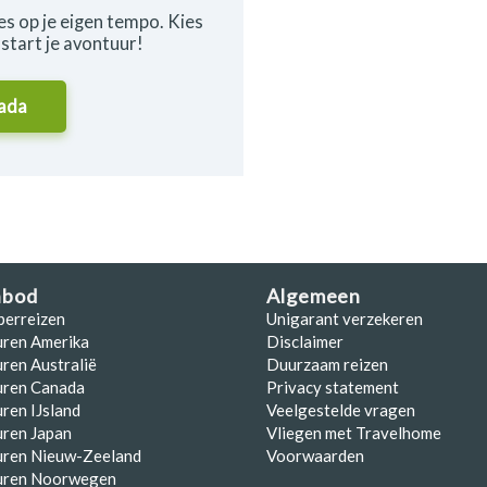
es op je eigen tempo. Kies
start je avontuur!
ada
nbod
Algemeen
perreizen
Unigarant verzekeren
uren Amerika
Disclaimer
ren Australië
Duurzaam reizen
uren Canada
Privacy statement
ren IJsland
Veelgestelde vragen
ren Japan
Vliegen met Travelhome
uren Nieuw-Zeeland
Voorwaarden
uren Noorwegen