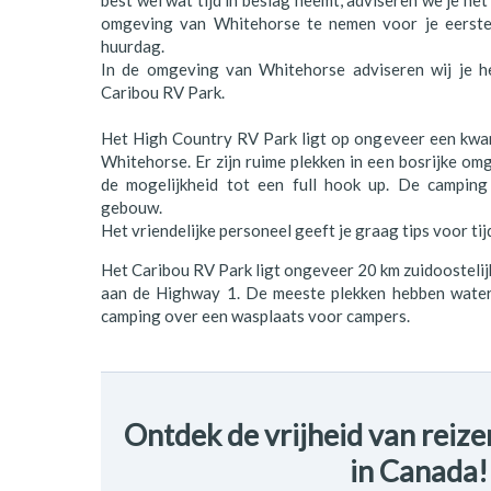
best wel wat tijd in beslag neemt, adviseren we je het
omgeving van Whitehorse te nemen voor je eerste 
huurdag.
In de omgeving van Whitehorse adviseren wij je 
Caribou RV Park.
Het High Country RV Park ligt op ongeveer een kwar
Whitehorse. Er zijn ruime plekken in een bosrijke o
de mogelijkheid tot een full hook up. De camping 
gebouw.
Het vriendelijke personeel geeft je graag tips voor ti
Het Caribou RV Park ligt ongeveer 20 km zuidoostelij
aan de Highway 1. De meeste plekken hebben water e
camping over een wasplaats voor campers.
Ontdek de vrijheid van reiz
in Canada!