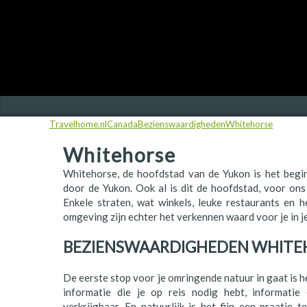
Finland
Frankrijk
Ierland
IJsland
Travelhome.nl
Canada
Bezienswaardigheden
Whitehorse
Italië
Whitehorse
Japan
Whitehorse, de hoofdstad van de Yukon is het begi
Kroatië
door de Yukon. Ook al is dit de hoofdstad, voor ons
Enkele straten, wat winkels, leuke restaurants en h
Namibië
omgeving zijn echter het verkennen waard voor je in j
Nederland
BEZIENSWAARDIGHEDEN WHITE
Nieuw-Zeeland
De eerste stop voor je omringende natuur in gaat is het
Noorwegen
informatie die je op reis nodig hebt, informatie 
verkrijgbaar. En natuurlijk is het fijn een praatje