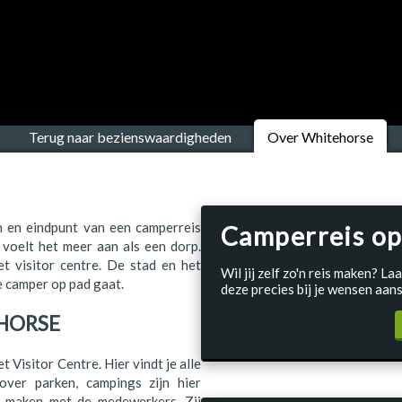
Terug naar bezienswaardigheden
Over Whitehorse
n en eindpunt van een camperreis
Camperreis op
 voelt het meer aan als een dorp.
et visitor centre. De stad en het
Wil jij zelf zo'n reis maken? 
e camper op pad gaat.
deze precies bij je wensen aans
HORSE
 Visitor Centre. Hier vindt je alle
over parken, campings zijn hier
 te maken met de medewerkers. Zij