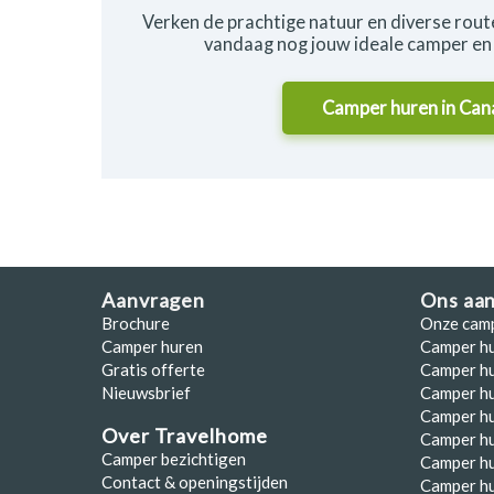
Verken de prachtige natuur en diverse rout
vandaag nog jouw ideale camper en 
Camper huren in
Can
Aanvragen
Ons aa
Brochure
Onze cam
Camper huren
Camper h
Gratis offerte
Camper hu
Nieuwsbrief
Camper h
Camper hu
Over Travelhome
Camper hu
Camper bezichtigen
Camper h
Contact & openingstijden
Camper h