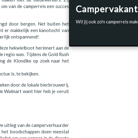
n om van de camperreis een succes
Campervakant
Wil jij ook zo'n camperreis mak
ngd door bergen. Net buiten het
nt er makkelijk een kanotocht van
eerlijk ontspannend!
, deze hekwielboot herinnert aan de
e regio was. Tijdens de Gold Rush
ing de Klondike op zoek naar het
tue is, te bekijken.
boeken door de lokale bierbrouwerij.
le Walmart want hier heb je veruit
De uitleg van de camperverhuurder
k het boodschappen doen meestal