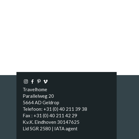
Travelhome
Parallelweg 20
5664 AD Geldrop
Telefoon: +31 (0) 40 211 39 38
Fax : +31 (0) 40 211 42 29
K.v.K. Eindhoven 30147625
Lid SGR 2580 | IATA agent