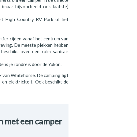
 liefst om een camper in de directe
(maar bijvoorbeeld ook laatste)
het High Country RV Park of het
tier rijden vanaf het centrum van
mgeving. De meeste plekken hebben
beschikt over een ruim sanitair
jdens je rondreis door de Yukon.
k van Whitehorse. De camping ligt
n elektriciteit. Ook beschikt de
en met een camper