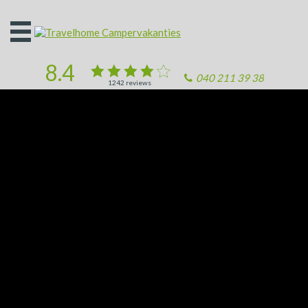
Open
het
menu
8.4
040 211 39 38
1242
reviews