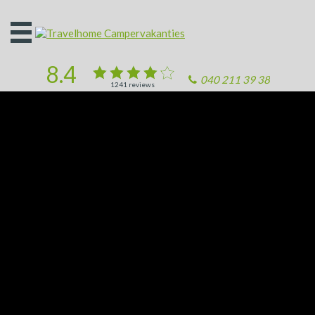
Open
het
menu
8.4
040 211 39 38
1241
reviews