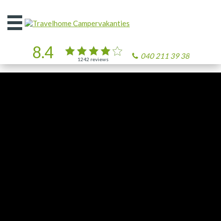
Open
het
menu
8.4
040 211 39 38
1242
reviews