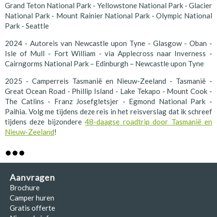
Grand Teton National Park - Yellowstone National Park - Glacier
National Park - Mount Rainier National Park - Olympic National
Park - Seattle
2024 - Autoreis van Newcastle upon Tyne - Glasgow - Oban -
Isle of Mull - Fort William - via Applecross naar Inverness -
Cairngorms National Park – Edinburgh – Newcastle upon Tyne
2025 - Camperreis Tasmanië en Nieuw-Zeeland - Tasmanië -
Great Ocean Road - Phillip Island - Lake Tekapo - Mount Cook -
The Catlins - Franz Josefgletsjer - Egmond National Park -
Paihia. Volg me tijdens deze reis in het reisverslag dat ik schreef
tijdens deze bijzondere
48-daagse roadtrip door Tasmanië en
Nieuw-Zeeland
!
Aanvragen
Brochure
Camper huren
Gratis offerte