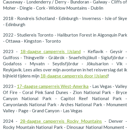
Causeway - Londenderry / Derry - Bundoran - Galway - Cliffs of
Moher - Dingle - Cork - Wicklow Mountains - Dublin
2018 - Rondreis Schotland - Edinburgh - Inverness - Isle of Skye
- Edinburgh
2022 - Studiereis Toronto - Haliburton Forest in Algonquin Park
- Ottawa - Kingston - Toronto
2023 -
18-daagse camperreis IJsland
- Keflavik - Geysir -
Gullfoss - Thingvellir - Grábrók - Snaefellsjökull - Siglufjördur -
Godafoss - Myvatn - Seydisfjördur - Jökulsarlon - Vik -
Reykjavik. Lees alles over mijn avonturen in het reisverslag dat ik
bijhield tijdens mijn
18-daagse camperreis door IJsland
!
2023 -
17-daagse camperreis West-Amerika
- Las Vegas - Valley
Of Fire - Coral Pink Sand Dunes - Zion National Park - Bryce
Canyon National Park - Capitol Reef National Park -
Canyonlands National Park - Arches National Park - Monument
Valley - Page - Grand Canyon - Las Vegas
2024 -
28-daagse camperreis Rocky Mountains
- Denver -
Rocky Mountain National Park - Dinosaur National Monument -