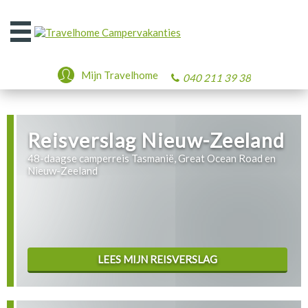
Open
het
menu
Mijn Travelhome
040 211 39 38
Reisverslag Nieuw-Zeeland
48-daagse camperreis Tasmanië, Great Ocean Road en
Nieuw-Zeeland
LEES MIJN REISVERSLAG