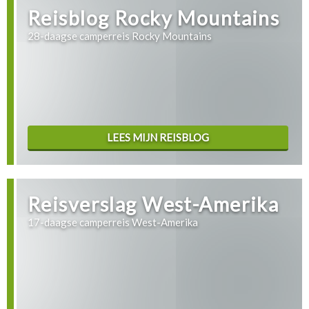
Reisblog Rocky Mountains
28-daagse camperreis Rocky Mountains
LEES MIJN REISBLOG
Reisverslag West-Amerika
17-daagse camperreis West-Amerika