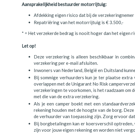
Polen
Aansprakelijkheid bestuurder motorrijtuig:
Afdekking eigen risico dat bij de verzekeringnemer i
Portugal
Repatriëring van het motorrijtuig is € 3.500,-
Schotland
* = Het verzekerde bedrag is nooit hoger dan het eigen ris
Spanje
Let op!
Zuid-Afrika
Deze verzekering is alleen beschikbaar in combi
verzekering per e-mail afsluiten.
Zweden
Inwoners van Nederland, België en Duitsland kunne
Zwitserland
Bij sommige verhuurders kun je ter plaatse extra 
overlappen met de Unigarant No Risk camperverze
verzekeringen te voorkomen, is het raadzaam om d
met die van de extra verzekering.
Als je een camper boekt met een standaardverzeke
rekening houden met de hoogte van de borg. Deze 
de verhuurder van toepassing zijn. Zorg ervoor dat 
Bij borgbetalingen kan er koersverschil optreden, 
zijn voor jouw eigen rekening en worden niet verg