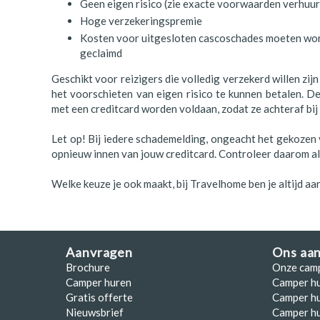
Geen eigen risico (zie exacte voorwaarden verhuur
Hoge verzekeringspremie
Kosten voor uitgesloten cascoschades moeten wor
geclaimd
Geschikt voor reizigers die volledig verzekerd willen z
het voorschieten van eigen risico te kunnen betalen. D
met een creditcard worden voldaan, zodat ze achteraf bi
Let op! Bij iedere schademelding, ongeacht het gekozen
opnieuw innen van jouw creditcard. Controleer daarom alti
Welke keuze je ook maakt, bij Travelhome ben je altijd aa
Aanvragen
Ons aa
Brochure
Onze cam
Camper huren
Camper h
Gratis offerte
Camper hu
Nieuwsbrief
Camper h