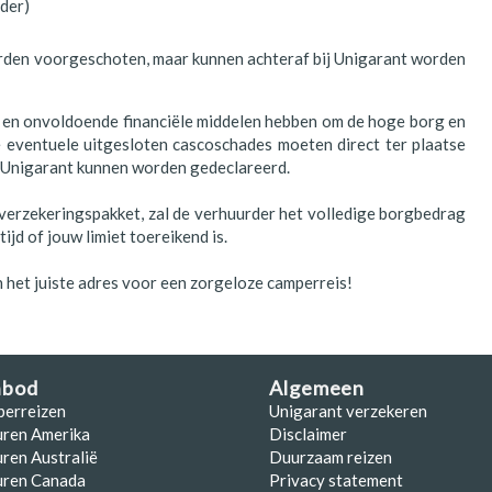
der)
den voorgeschoten, maar kunnen achteraf bij Unigarant worden
ijn en onvoldoende financiële middelen hebben om de hoge borg en
e eventuele uitgesloten cascoschades moeten direct ter plaatse
j Unigarant kunnen worden gedeclareerd.
 verzekeringspakket, zal de verhuurder het volledige borgbedrag
jd of jouw limiet toereikend is.
n het juiste adres voor een zorgeloze camperreis!
nbod
Algemeen
perreizen
Unigarant verzekeren
uren Amerika
Disclaimer
ren Australië
Duurzaam reizen
uren Canada
Privacy statement