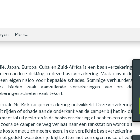
ngen
Meer...
ië, Japan, Europa, Cuba en Zuid-Afrika is een basisverzekering
er een andere dekking in deze basisverzekering. Vaak omvat de
 een eigen risico voor bepaalde schades. Sommige verhuurders
ders bieden vaak aanvullende verzekeringen aan om de
ekeringen schieten vaak tekort.
eciale No Risk camperverzekering ontwikkeld. Deze verzekering
it rijden of schade aan de onderkant van de camper bij het in- of
jn meestal uitgesloten in de basisverzekering of hebben een eigen
aar zodra de camper de weg verlaat naar een tankstation wordt dit
e kosten met zich meebrengen. In de verplichte basisverzekering
iet gedekt, waardoor je blijft zitten met een eigen risico of zelf