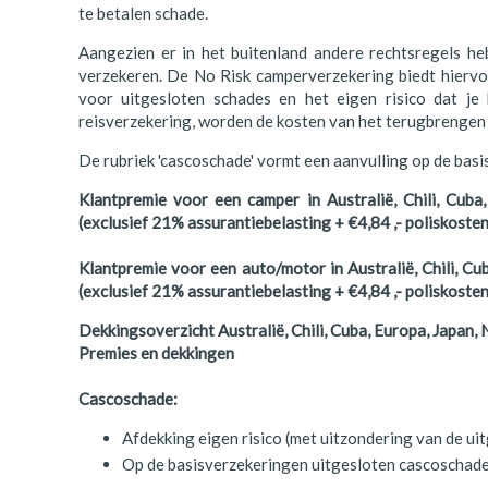
te betalen schade.
Finland
Aangezien er in het buitenland andere rechtsregels heb
Frankrijk
verzekeren. De No Risk camperverzekering biedt hiervo
voor uitgesloten schades en het eigen risico dat je
Ierland
reisverzekering, worden de kosten van het terugbrengen
IJsland
De rubriek 'cascoschade' vormt een aanvulling op de basi
Italië
Klantpremie voor een camper in Australië, Chili, Cuba
(exclusief 21% assurantiebelasting + €4,84 ,- poliskosten
Japan
Klantpremie voor een auto/motor in Australië, Chili, C
Kroatië
(exclusief 21% assurantiebelasting + €4,84 ,- poliskosten
Namibië
Dekkingsoverzicht Australië, Chili, Cuba, Europa, Japan,
Premies en dekkingen
Nederland
Cascoschade:
Nieuw-Zeeland
Afdekking eigen risico (met uitzondering van de ui
Noorwegen
Op de basisverzekeringen uitgesloten cascoschade, 