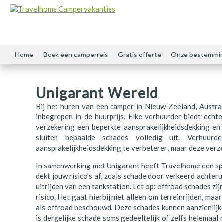
Home
Boek een camperreis
Gratis offerte
Onze bestemmi
Amerika
Brochure
Unigarant Wereld
Argentinië
Nieuwsbrief
Bij het huren van een camper in Nieuw-Zeeland, Austral
Australië
Camper bezichtigen
inbegrepen in de huurprijs. Elke verhuurder biedt echt
verzekering een beperkte aansprakelijkheidsdekking en
Canada
Evenementen
sluiten bepaalde schades volledig uit. Verhuur
aansprakelijkheidsdekking te verbeteren, maar deze verz
Chili
Contact
In samenwerking met Unigarant heeft Travelhome een sp
Denemarken
Nieuws & Blog
dekt jouw risico's af, zoals schade door verkeerd achteru
uitrijden van een tankstation. Let op: offroad schades zi
Duitsland
Over Travelhome
risico. Het gaat hierbij niet alleen om terreinrijden, m
als offroad beschouwd. Deze schades kunnen aanzienlijk
Engeland
is dergelijke schade soms gedeeltelijk of zelfs helemaal n