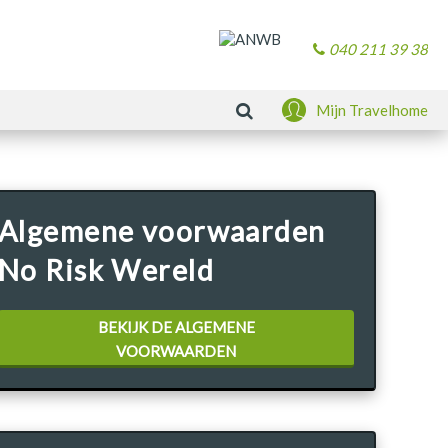
040 211 39 38
Zoeken
Mijn Travelhome
Algemene voorwaarden
No Risk Wereld
BEKIJK DE ALGEMENE
VOORWAARDEN