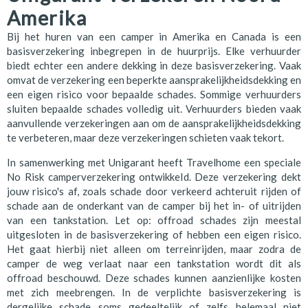
Amerika
Bij het huren van een camper in Amerika en Canada is een
basisverzekering inbegrepen in de huurprijs. Elke verhuurder
biedt echter een andere dekking in deze basisverzekering. Vaak
omvat de verzekering een beperkte aansprakelijkheidsdekking en
een eigen risico voor bepaalde schades. Sommige verhuurders
sluiten bepaalde schades volledig uit. Verhuurders bieden vaak
aanvullende verzekeringen aan om de aansprakelijkheidsdekking
te verbeteren, maar deze verzekeringen schieten vaak tekort.
In samenwerking met Unigarant heeft Travelhome een speciale
No Risk camperverzekering ontwikkeld. Deze verzekering dekt
jouw risico's af, zoals schade door verkeerd achteruit rijden of
schade aan de onderkant van de camper bij het in- of uitrijden
van een tankstation. Let op: offroad schades zijn meestal
uitgesloten in de basisverzekering of hebben een eigen risico.
Het gaat hierbij niet alleen om terreinrijden, maar zodra de
camper de weg verlaat naar een tankstation wordt dit als
offroad beschouwd. Deze schades kunnen aanzienlijke kosten
met zich meebrengen. In de verplichte basisverzekering is
dergelijke schade soms gedeeltelijk of zelfs helemaal niet