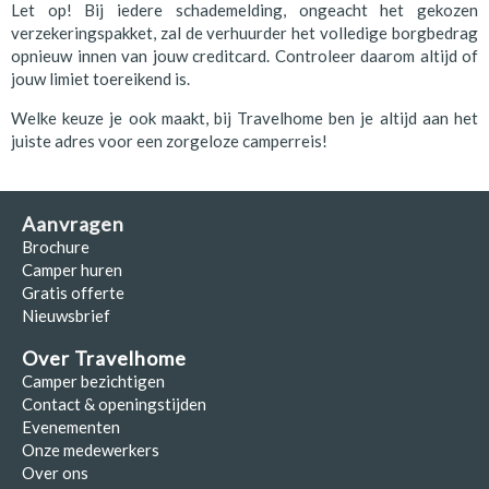
Let op! Bij iedere schademelding, ongeacht het gekozen
verzekeringspakket, zal de verhuurder het volledige borgbedrag
opnieuw innen van jouw creditcard. Controleer daarom altijd of
jouw limiet toereikend is.
Welke keuze je ook maakt, bij Travelhome ben je altijd aan het
juiste adres voor een zorgeloze camperreis!
Aanvragen
Brochure
Camper huren
Gratis offerte
Nieuwsbrief
Over Travelhome
Camper bezichtigen
Contact & openingstijden
Evenementen
Onze medewerkers
Over ons