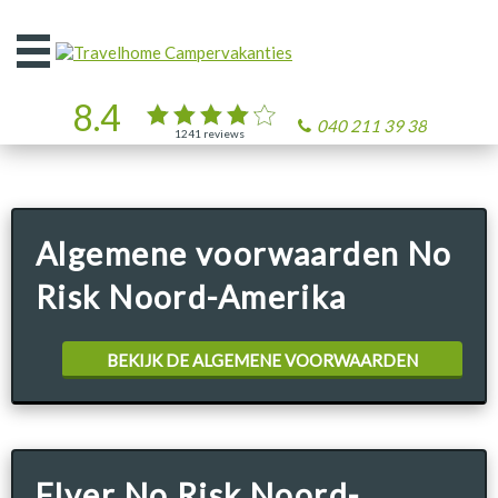
Open
het
menu
8.4
040 211 39 38
1241
reviews
Algemene voorwaarden No
Risk Noord-Amerika
BEKIJK DE ALGEMENE VOORWAARDEN
Flyer No Risk Noord-