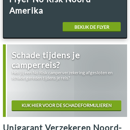
Amerika
BEKIJK DE FLYER
Schade tijdens je
camperreis?
Heb jij een No Risk camperverzekering afgesloten en
schade gereden tijdens je reis?
KIJK HIER VOOR DE SCHADEFORMULIEREN
Unigarant Verzekeren Noord-