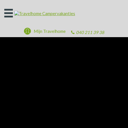
Open
het
menu
Mijn Travelhome
040 211 39 38