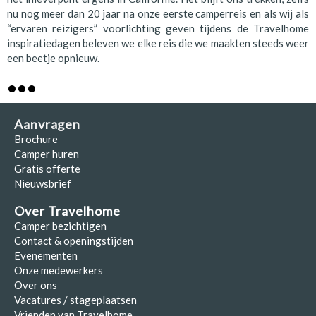
nu nog meer dan 20 jaar na onze eerste camperreis en als wij als
“ervaren reizigers” voorlichting geven tijdens de Travelhome
inspiratiedagen beleven we elke reis die we maakten steeds weer
een beetje opnieuw.
Aanvragen
Brochure
Camper huren
Gratis offerte
Nieuwsbrief
Over Travelhome
Camper bezichtigen
Contact & openingstijden
Evenementen
Onze medewerkers
Over ons
Vacatures / stageplaatsen
Vrienden van Travelhome