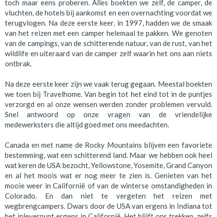
toch maar eens proberen. Alles boekten we zelf, de camper, de
vluchten, de hotels bij aankomst en een overnachting voordat we
terugvlogen. Na deze eerste keer, in 1997, hadden we de smaak
van het reizen met een camper helemaal te pakken. We genoten
van de campings, van de schitterende natuur, van de rust, van het
wildlife en uiteraard van de camper zelf waarin het ons aan niets
ontbrak.
Na deze eerste keer zijn we vaak terug gegaan. Meestal boekten
we toen bij Travelhome. Van begin tot het eind tot in de puntjes
verzorgd en al onze wensen werden zonder problemen vervuld.
Snel antwoord op onze vragen van de vriendelijke
medewerksters die altijd goed met ons meedachten.
Canada en met name de Rocky Mountains blijven een favoriete
bestemming, wat een schitterend land. Maar we hebben ook heel
wat keren de USA bezocht, Yellowstone, Yosemite, Grand Canyon
en al het moois wat er nog meer te zien is. Genieten van het
mooie weer in Californië of van de winterse omstandigheden in
Colorado. En dan niet te vergeten het reizen met
wegbrengcampers. Dwars door de USA van ergens in Indiana tot
het inleverpunt ergens in Californië. Het blijft ons trekken, zelfs