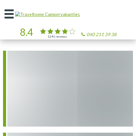
Open
het
menu
8.4
040 211 39 38
1241
reviews