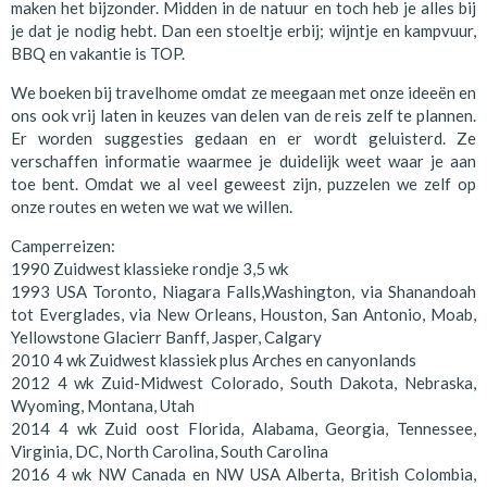
maken het bijzonder. Midden in de natuur en toch heb je alles bij
je dat je nodig hebt. Dan een stoeltje erbij; wijntje en kampvuur,
BBQ en vakantie is TOP.
We boeken bij travelhome omdat ze meegaan met onze ideeën en
ons ook vrij laten in keuzes van delen van de reis zelf te plannen.
Er worden suggesties gedaan en er wordt geluisterd. Ze
verschaffen informatie waarmee je duidelijk weet waar je aan
toe bent. Omdat we al veel geweest zijn, puzzelen we zelf op
onze routes en weten we wat we willen.
Camperreizen:
1990 Zuidwest klassieke rondje 3,5 wk
1993 USA Toronto, Niagara Falls,Washington, via Shanandoah
tot Everglades, via New Orleans, Houston, San Antonio, Moab,
Yellowstone Glacierr Banff, Jasper, Calgary
2010 4 wk Zuidwest klassiek plus Arches en canyonlands
2012 4 wk Zuid-Midwest Colorado, South Dakota, Nebraska,
Wyoming, Montana, Utah
2014 4 wk Zuid oost Florida, Alabama, Georgia, Tennessee,
Virginia, DC, North Carolina, South Carolina
2016 4 wk NW Canada en NW USA Alberta, British Colombia,