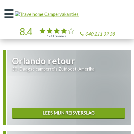
Open
het
menu
8.4
040 211 39 38
1241
reviews
Orlando retour
30-Daagse camperreis Zuidoost-Amerika
LEES MIJN REISVERSLAG