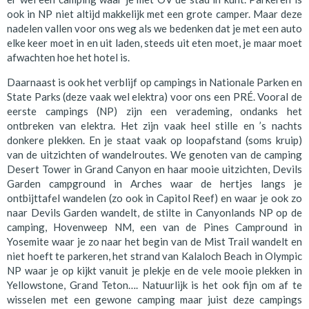
ook in NP niet altijd makkelijk met een grote camper. Maar deze
nadelen vallen voor ons weg als we bedenken dat je met een auto
elke keer moet in en uit laden, steeds uit eten moet, je maar moet
afwachten hoe het hotel is.
Daarnaast is ook het verblijf op campings in Nationale Parken en
State Parks (deze vaak wel elektra) voor ons een PRÉ. Vooral de
eerste campings (NP) zijn een verademing, ondanks het
ontbreken van elektra. Het zijn vaak heel stille en ’s nachts
donkere plekken. En je staat vaak op loopafstand (soms kruip)
van de uitzichten of wandelroutes. We genoten van de camping
Desert Tower in Grand Canyon en haar mooie uitzichten, Devils
Garden campground in Arches waar de hertjes langs je
ontbijttafel wandelen (zo ook in Capitol Reef) en waar je ook zo
naar Devils Garden wandelt, de stilte in Canyonlands NP op de
camping, Hovenweep NM, een van de Pines Campround in
Yosemite waar je zo naar het begin van de Mist Trail wandelt en
niet hoeft te parkeren, het strand van Kalaloch Beach in Olympic
NP waar je op kijkt vanuit je plekje en de vele mooie plekken in
Yellowstone, Grand Teton…. Natuurlijk is het ook fijn om af te
wisselen met een gewone camping maar juist deze campings