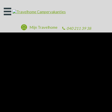
Open
het
menu
Mijn Travelhome
040 211 39 38