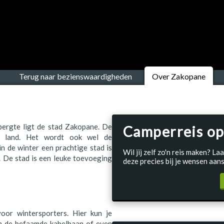
Terug naar bezienswaardigheden
Over Zakopane
ebergte ligt de stad Zakopane. De
Camperreis op
et land. Het wordt ook wel de
n de winter een prachtige stad is
Wil jij zelf zo'n reis maken? 
. De stad is een leuke toevoeging
deze precies bij je wensen aans
oor wintersporters. Hier kun je
an de befaamde kabelbaan of even