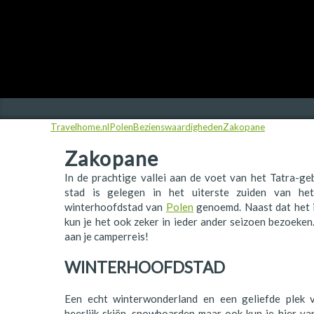
Finland
Frankrijk
Ierland
IJsland
Travelhome.nl
Polen
Bezienswaardigheden
Zakopane
Italië
Zakopane
Japan
In de prachtige vallei aan de voet van het Tatra-g
Kroatië
stad is gelegen in het uiterste zuiden van h
winterhoofdstad van
Polen
genoemd. Naast dat het i
Namibië
kun je het ook zeker in ieder ander seizoen bezoeken
aan je camperreis!
Nederland
WINTERHOOFDSTAD
Nieuw-Zeeland
Noorwegen
Een echt winterwonderland en een geliefde plek v
heerlijk skiën, snowboarden maar ook kun je hier v