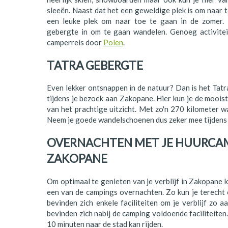
Polen
sleeën. Naast dat het een geweldige plek is om naar to
een leuke plek om naar toe te gaan in de zomer. 
Portugal
gebergte in om te gaan wandelen. Genoeg activitei
camperreis door
Polen
.
Schotland
TATRA GEBERGTE
Spanje
Even lekker ontsnappen in de natuur? Dan is het Tat
Zuid-Afrika
tijdens je bezoek aan Zakopane. Hier kun je de mooi
Zweden
van het prachtige uitzicht. Met zo'n 270 kilometer w
Neem je goede wandelschoenen dus zeker mee tijdens
Zwitserland
OVERNACHTEN MET JE HUURCAM
ZAKOPANE
Om optimaal te genieten van je verblijf in Zakopane 
een van de campings overnachten. Zo kun je terecht
bevinden zich enkele faciliteiten om je verblijf zo
bevinden zich nabij de camping voldoende faciliteiten.
10 minuten naar de stad kan rijden.