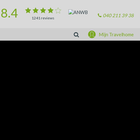
8.4
040 211 39 38
1241
reviews
Zoeken
Mijn Travelhome