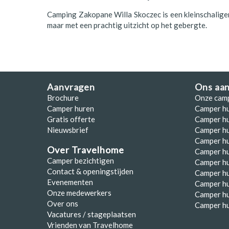
Camping Zakopane Willa Skoczec is een kleinschaliger
maar met een prachtig uitzicht op het gebergte.
Aanvragen
Ons aa
Brochure
Onze cam
Camper huren
Camper h
Gratis offerte
Camper hu
Nieuwsbrief
Camper h
Camper hu
Over Travelhome
Camper hu
Camper bezichtigen
Camper h
Contact & openingstijden
Camper h
Evenementen
Camper h
Onze medewerkers
Camper h
Over ons
Camper hu
Vacatures / stageplaatsen
Vrienden van Travelhome