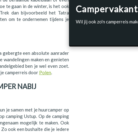
e te gaan in de winter, is het ook
Campervakant
Trek dan bijvoorbeeld het Tatra
ten om te ondernemen tijdens je
Wil jij ook zo'n camperreis mak
ra gebergte een absolute aanrader
ste wandelingen maken en genieten
andelgebied ben je wel even zoet.
 je camperreis door
Polen
.
PER NABIJ
kun je samen met je huurcamper op
 op camping Ustup. Op de camping
 aangenaam mogelijk te maken. Ook
 Zo ook een bushalte die je iedere