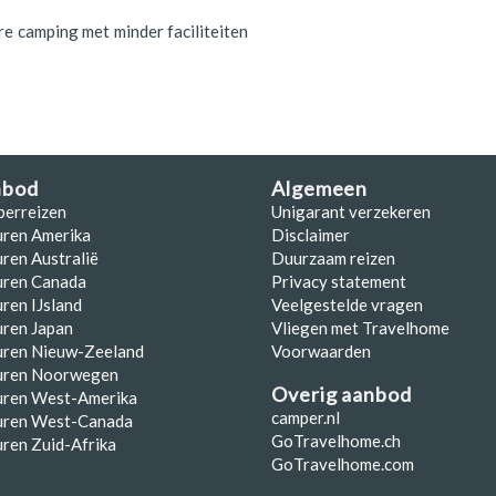
e camping met minder faciliteiten
nbod
Algemeen
perreizen
Unigarant verzekeren
uren Amerika
Disclaimer
ren Australië
Duurzaam reizen
uren Canada
Privacy statement
ren IJsland
Veelgestelde vragen
ren Japan
Vliegen met Travelhome
uren Nieuw-Zeeland
Voorwaarden
uren Noorwegen
Overig aanbod
uren West-Amerika
camper.nl
uren West-Canada
GoTravelhome.ch
ren Zuid-Afrika
GoTravelhome.com