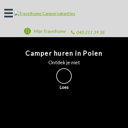
Open
het
menu
Mijn Travelhome
040 211 39 38
Camper huren in Polen
Ontdek je met
Loes