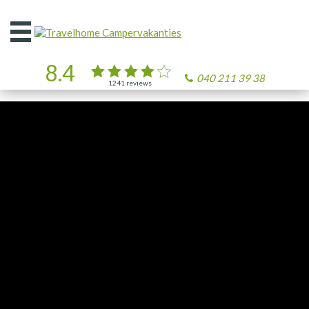
Open
het
menu
8.4
040 211 39 38
1241
reviews