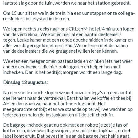
laatste slag door de tuin, worden we naar het station gebracht.
Om 15 uur zitten we in de trein. Na een uur stappen onze collega-
reisleiders in Lelystad in de trein.
We lopen rechtstreeks naar ons CitizenM-hotel, 4 minuten lopen
van de vertrekhal. We komen hier al een aantal deelnemers
tegen. Leuke kamer met een ronde douche midden in de kamer en
alles wordt geregeld met een iPad. We oefenen met de namen
van de deelnemers die we graag snel willen leren kennen.
We eten een meegenomen pastasalade en drinken iets met weer
andere deelnemers die hier ook logeren en helpen hen met
inchecken. Dan is het bedtijd; morgen wordt een lange dag.
Dinsdag 13 augustus:
Na een snelle douche lopen we met onze collega's en een aantal
deelnemers naar de vertrekhal. Eerst halen we koffie en thee bij
AH en dan gaan we naar het ontmoetingspunt. Het
meegebrachte ontbijt eten we staande op terwijl we wachten op
iedereen en halen de instapkaarten uit de zelf check-in.
De bagage-incheck gaat nu ook met een robot: je zet je tas of
koffer erin, deze wordt gewogen, je scant je instapkaart, en het
label komt eruit. Dat bevestig je aan de bagage, het hekje gaat