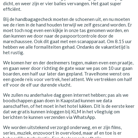
dicht, en weer zijn er vier balies vervangen. Het gaat super
efficiënt.
Bij de handbagagecheck moeten de schoenen uit, en nu moeten
we de riem in de hand houden terwijl we zelf gescand worden. Er
moet toch nog even een kijkje in onze tas genomen worden, en
dan kunnen we door naar de paspoortcontrole door de
marechaussee. Ook dit gaat met een scanapparaat. Om 8.15 uur
hebben we alle formaliteiten gehad. Ondanks de vakantietijd is
het rustig.
We komen her en der deelnemers tegen, maken even een praatje,
en gaan weer door richting de gate waar we pas om 10 uur gaan
boarden, een half uur later dan gepland. Travelhome wenst ons
een goede reis voor vertrek, heel attent. We vertrekken om half
elf voor de elf uur durende vlucht.
We zullen nu anderhalve dag geen internet hebben; pas als we
boodschappen gaan doen in Kaapstad kunnen we data
aanschaffen, of het moet in het hotel lukken. Dit is de eerste keer
dat we gratis kunnen inloggen bij KLM in het vliegtuig om
berichten te kunnen verzenden via WhatsApp.
We worden uitstekend verzorgd onderweg, en er zijn films,
series, muziek, enzovoort in overvloed, maar af en toe is er