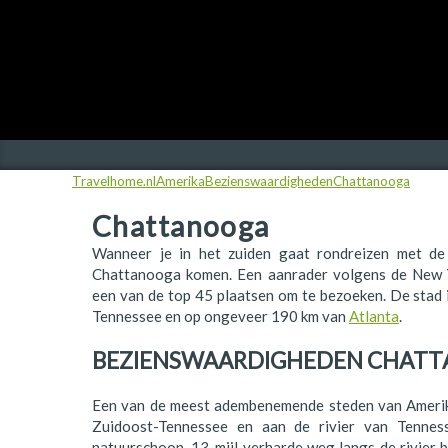
Finland
Frankrijk
Ierland
IJsland
Travelhome.nl
Amerika
Bezienswaardigheden
Chattanooga
Italië
Chattanooga
Japan
Wanneer je in het zuiden gaat rondreizen met de
Kroatië
Chattanooga komen. Een aanrader volgens de New Yo
een van de top 45 plaatsen om te bezoeken. De stad i
Namibië
Tennessee en op ongeveer 190 km van
Atlanta
.
Nederland
BEZIENSWAARDIGHEDEN CHAT
Nieuw-Zeeland
Een van de meest adembenemende steden van Amerik
Noorwegen
Zuidoost-Tennessee en aan de rivier van Tenness
natuurschoon, 13-mijl verharde weg langs de rivier