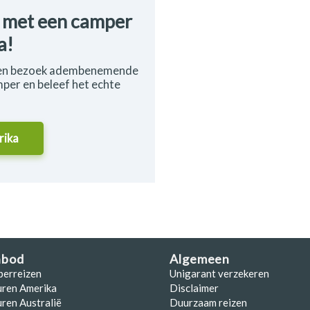
p met een camper
a!
66 en bezoek adembenemende
mper en beleef het echte
rika
nbod
Algemeen
perreizen
Unigarant verzekeren
uren Amerika
Disclaimer
ren Australië
Duurzaam reizen