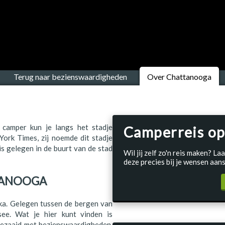
Terug naar bezienswaardigheden
Over Chattanooga
 camper kun je langs het stadje
Camperreis op
rk Times, zij noemde dit stadje
s gelegen in de buurt van de stad
Wil jij zelf zo'n reis maken? 
deze precies bij je wensen aans
TANOOGA
a. Gelegen tussen de bergen van
ee. Wat je hier kunt vinden is
 bezaaid met bezienswaardigheden,