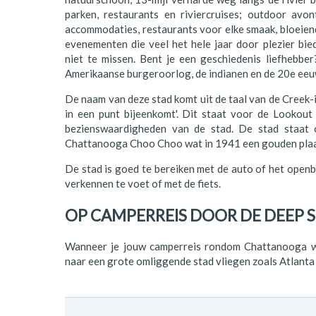
Polen
parken, restaurants en riviercruises; outdoor avontu
accommodaties, restaurants voor elke smaak, bloeiende
Portugal
evenementen die veel het hele jaar door plezier bi
niet te missen. Bent je een geschiedenis liefhebb
Schotland
Amerikaanse burgeroorlog, de indianen en de 20e eeu
Spanje
De naam van deze stad komt uit de taal van de Creek-i
in een punt bijeenkomt'. Dit staat voor de Lookou
Zuid-Afrika
bezienswaardigheden van de stad. De stad staat
Chattanooga Choo Choo wat in 1941 een gouden plaa
Zweden
De stad is goed te bereiken met de auto of het openb
Zwitserland
verkennen te voet of met de fiets.
OP CAMPERREIS DOOR DE DEEP
Wanneer je jouw camperreis rondom Chattanooga wi
naar een grote omliggende stad vliegen zoals Atlanta