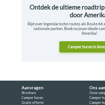
Ontdek de ultieme roadtri
door Amerik
Rijd over legendarische routes als Route 
nationale parken. Boek nu jouw ideale ca
Amerika!
Camper huren in
Ame
Aanvragen
Ons aa
Brochure
Onze cam
Camper huren
Camper h
Gratis offerte
Camper hu