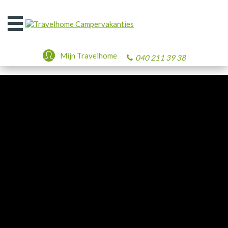
Open
het
menu
Mijn Travelhome
040 211 39 38