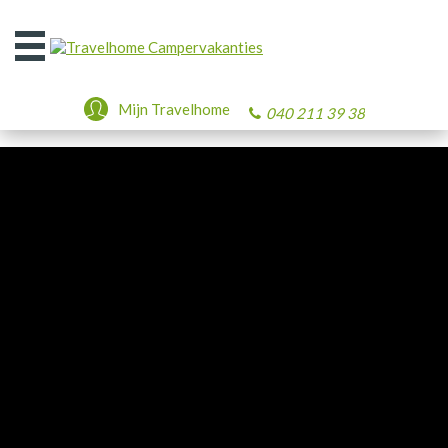
Open
het
menu
Mijn Travelhome
040 211 39 38