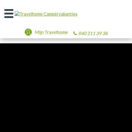
Open
het
menu
Mijn Travelhome
040 211 39 38