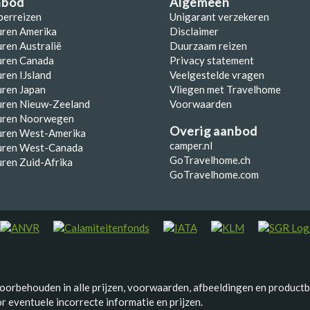
nbod
Algemeen
perreizen
Unigarant verzekeren
uren Amerika
Disclaimer
ren Australië
Duurzaam reizen
uren Canada
Privacy statement
ren IJsland
Veelgestelde vragen
ren Japan
Vliegen met Travelhome
uren Nieuw-Zeeland
Voorwaarden
uren Noorwegen
Overig aanbod
uren West-Amerika
camper.nl
uren West-Canada
GoTravelhome.ch
ren Zuid-Afrika
GoTravelhome.com
voorbehouden in alle prijzen, voorwaarden, afbeeldingen en productb
 eventuele incorrecte informatie en prijzen.