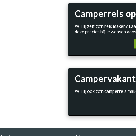
Camperreis op
Wil jij zelf zo'n reis maken? 
deze precies bij je wensen aans
Campervakant
Wil jij ook zo'n camperreis mak