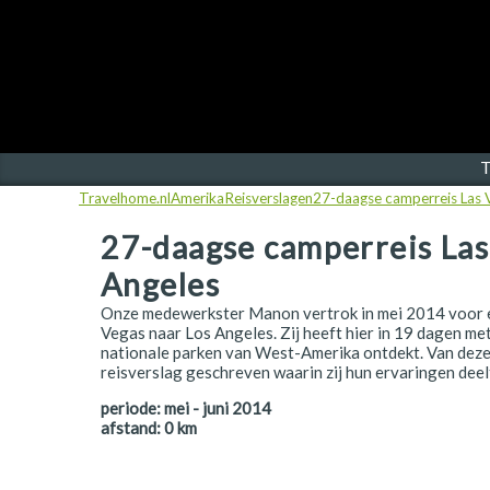
Finland
Frankrijk
Ierland
IJsland
T
Travelhome.nl
Amerika
Reisverslagen
27-daagse camperreis Las V
Italië
27-daagse camperreis Las
Japan
Angeles
Kroatië
Onze medewerkster Manon vertrok in mei 2014 voor e
Namibië
Vegas naar Los Angeles. Zij heeft hier in 19 dagen me
nationale parken van West-Amerika ontdekt. Van deze r
reisverslag geschreven waarin zij hun ervaringen deelt
Nederland
periode:
mei - juni 2014
Nieuw-Zeeland
afstand:
0
km
Noorwegen