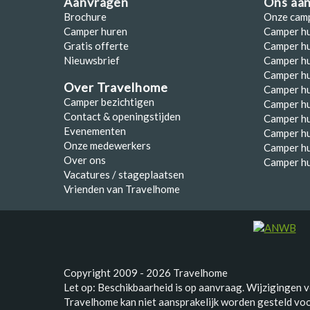
Aanvragen
Ons aa
Brochure
Onze cam
Camper huren
Camper h
Gratis offerte
Camper hu
Nieuwsbrief
Camper h
Camper hu
Over Travelhome
Camper hu
Camper bezichtigen
Camper h
Contact & openingstijden
Camper h
Evenementen
Camper h
Onze medewerkers
Camper h
Over ons
Camper hu
Vacatures / stageplaatsen
Vrienden van Travelhome
Copyright 2009 - 2026 Travelhome
Let op: Beschikbaarheid is op aanvraag. Wijzigingen 
Travelhome kan niet aansprakelijk worden gesteld voor