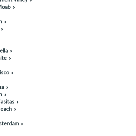
 Moab
n
ella
ite
isco
na
h
asitas
Beach
msterdam