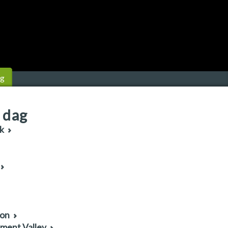
ng
 dag
k
yon
ment Valley