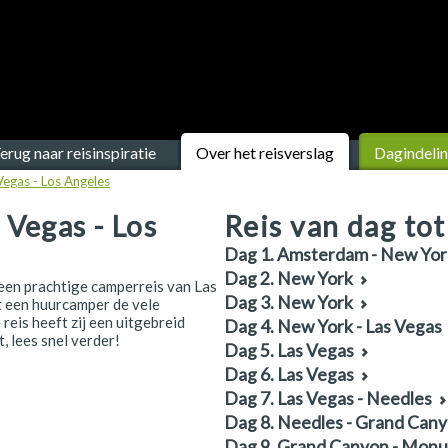
erug naar reisinspiratie
Over het reisverslag
Dagindeli
egas - Los Angeles
 Vegas - Los
Reis van dag tot
Dag 1. Amsterdam - New Yor
Dag 2. New York
en prachtige camperreis van Las
Dag 3. New York
t een huurcamper de vele
eis heeft zij een uitgebreid
Dag 4. New York - Las Vegas
, lees snel verder!
Dag 5. Las Vegas
Dag 6. Las Vegas
Dag 7. Las Vegas - Needles
Dag 8. Needles - Grand Can
Dag 9. Grand Canyon - Monu